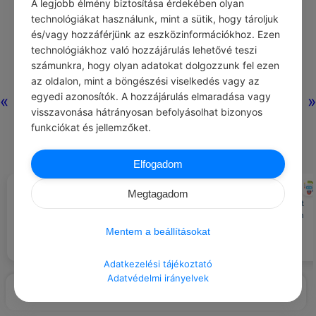
A legjobb élmény biztosítása érdekében olyan
technológiákat használunk, mint a sütik, hogy tároljuk
és/vagy hozzáférjünk az eszközinformációkhoz. Ezen
technológiákhoz való hozzájárulás lehetővé teszi
számunkra, hogy olyan adatokat dolgozzunk fel ezen
az oldalon, mint a böngészési viselkedés vagy az
egyedi azonosítók. A hozzájárulás elmaradása vagy
«
»
visszavonása hátrányosan befolyásolhat bizonyos
funkciókat és jellemzőket.
Elfogadom
CHATGPT
CHATGPT
#ILLEMSZABÁLYOK
#NAPI TIPP
Megtagadom
Ne szorítsd túl erősen a lift
Kerüld a zavaró tényezőket, mint
ajtaját, ha mások is használni
a zajos környezet vagy a telefon
szeretnék.
értesítései.
Mentem a beállításokat
Adatkezelési tájékoztató
Adatvédelmi irányelvek