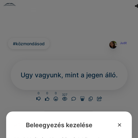
#közmondásod
Judit
Ugy vagyunk, mint a jegen álló.
0
0
0
327
Nincs még hozzászólás.
×
Beleegyezés kezelése