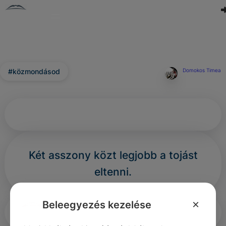
#közmondásod
Domokos Timea
Két asszony közt legjobb a tojást
eltenni.
×
Beleegyezés kezelése