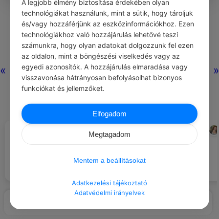
A legjobb élmény biztosítása érdekében olyan
0
0
0
347
technológiákat használunk, mint a sütik, hogy tároljuk
és/vagy hozzáférjünk az eszközinformációkhoz. Ezen
technológiákhoz való hozzájárulás lehetővé teszi
Nincs még hozzászólás.
számunkra, hogy olyan adatokat dolgozzunk fel ezen
az oldalon, mint a böngészési viselkedés vagy az
egyedi azonosítók. A hozzájárulás elmaradása vagy
«
»
visszavonása hátrányosan befolyásolhat bizonyos
funkciókat és jellemzőket.
Elfogadom
Ha bízol önmagadban, nyert
CHATGPT
MEG CABOT
#ÖNFEJLESZTÉS
#IDÉZETEK BIZALOM
Megtagadom
ügyed van. Az emberek
Keresd a pozitív visszajelzéseket,
vonzódnak ahhoz, akire
és használd fel őket.
felnézhetnek. A magabiztos
Mentem a beállításokat
személy könnyen vezető
egyéniséggé válik bármely
társaságban.
Adatkezelési tájékoztató
Adatvédelmi irányelvek