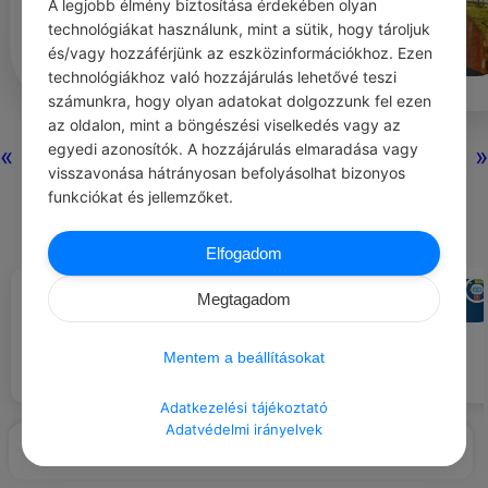
A legjobb élmény biztosítása érdekében olyan
technológiákat használunk, mint a sütik, hogy tároljuk
és/vagy hozzáférjünk az eszközinformációkhoz. Ezen
technológiákhoz való hozzájárulás lehetővé teszi
számunkra, hogy olyan adatokat dolgozzunk fel ezen
az oldalon, mint a böngészési viselkedés vagy az
0
0
0
350
egyedi azonosítók. A hozzájárulás elmaradása vagy
«
»
visszavonása hátrányosan befolyásolhat bizonyos
funkciókat és jellemzőket.
Nincs még hozzászólás.
Elfogadom
CHATGPT
CHATGPT
#LÉGY HÁLÁS …
#AJÁNLOTT NAPI
Megtagadom
JÓCSELEKEDET
Azért, hogy van, aki hisz bennünk,
Ajánlj fel egy rövid masszázst
amikor mi nem hiszünk
egy családtagnak, aki fáradt.
magunkban.
Mentem a beállításokat
Adatkezelési tájékoztató
Adatvédelmi irányelvek