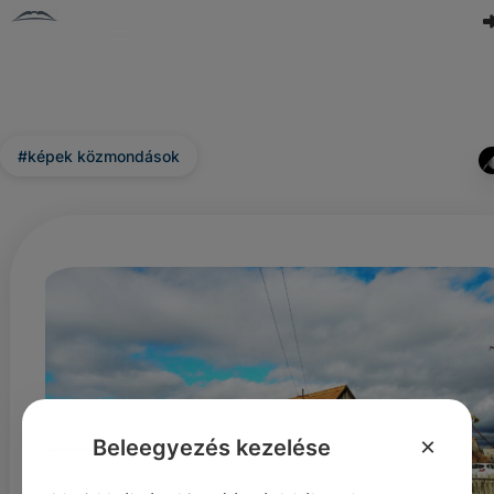
#képek közmondások
×
Beleegyezés kezelése