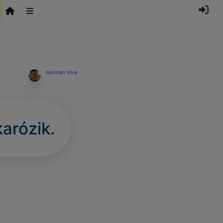
Norman Imre
arózik.