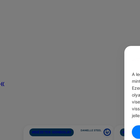
A l
«
min
Eze
oly
vis
vis
jell
DANIELLE STEEL
#IDÉZETEK GONDOLAT
#JÓ TANÁ
Légy jó