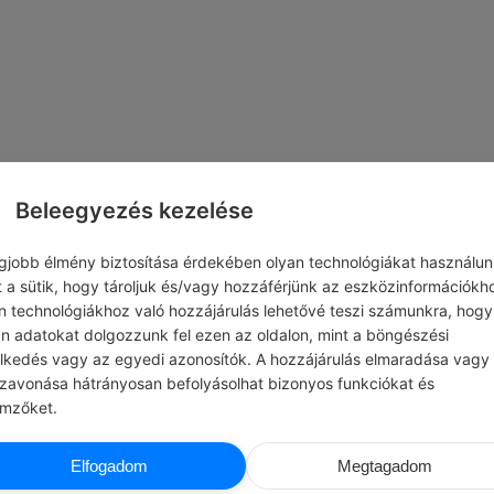
Beleegyezés kezelése
egjobb élmény biztosítása érdekében olyan technológiákat használun
t a sütik, hogy tároljuk és/vagy hozzáférjünk az eszközinformációkh
n technológiákhoz való hozzájárulás lehetővé teszi számunkra, hogy
an adatokat dolgozzunk fel ezen az oldalon, mint a böngészési
elkedés vagy az egyedi azonosítók. A hozzájárulás elmaradása vagy
szavonása hátrányosan befolyásolhat bizonyos funkciókat és
emzőket.
ADMIN
PAULO COEL
Elfogadom
Megtagadom
CS
#IDÉZETEK VÁLTOZÁS
 a családoddal és a barátaiddal!