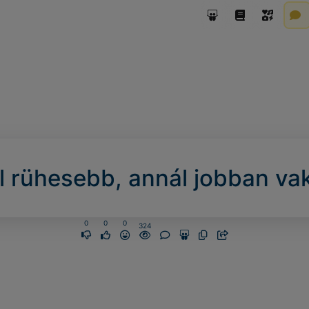
 rühesebb, annál jobban vak
0
0
0
324