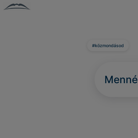
#közmondásod
Mennél