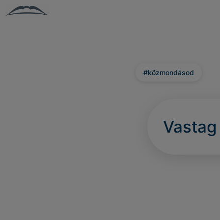
#közmondásod
Vastag 