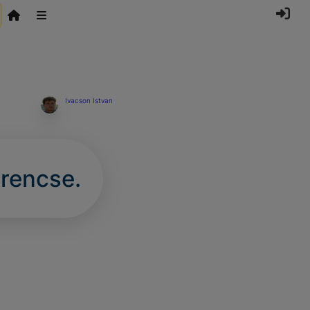
Ivacson Istvan
erencse.