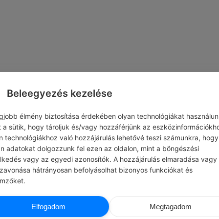
Beleegyezés kezelése
egjobb élmény biztosítása érdekében olyan technológiákat használun
t a sütik, hogy tároljuk és/vagy hozzáférjünk az eszközinformációkh
n technológiákhoz való hozzájárulás lehetővé teszi számunkra, hogy
an adatokat dolgozzunk fel ezen az oldalon, mint a böngészési
elkedés vagy az egyedi azonosítók. A hozzájárulás elmaradása vagy
szavonása hátrányosan befolyásolhat bizonyos funkciókat és
emzőket.
KARINTHY FRIGYES
CHATG
Elfogadom
Megtagadom
EK MUNKA
#JÓ TUDNI
Jogod van kérni egy termék visszaváltás