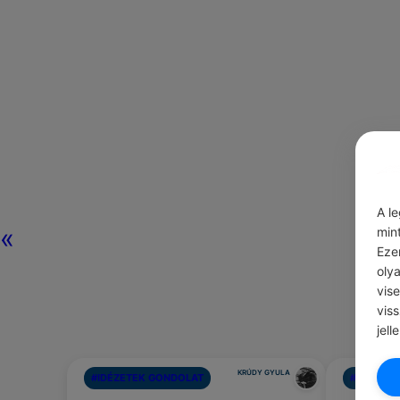
A l
«
min
Eze
oly
vis
vis
jell
KRÚDY GYULA
#IDÉZETEK GONDOLAT
#IDÉZET