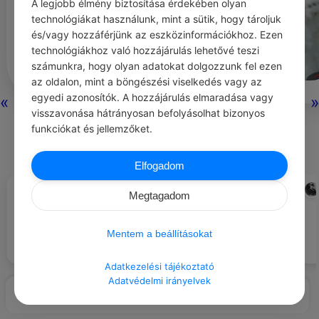
A legjobb élmény biztosítása érdekében olyan
technológiákat használunk, mint a sütik, hogy tároljuk
és/vagy hozzáférjünk az eszközinformációkhoz. Ezen
technológiákhoz való hozzájárulás lehetővé teszi
számunkra, hogy olyan adatokat dolgozzunk fel ezen
az oldalon, mint a böngészési viselkedés vagy az
egyedi azonosítók. A hozzájárulás elmaradása vagy
«
»
visszavonása hátrányosan befolyásolhat bizonyos
0
0
0
409
funkciókat és jellemzőket.
Nincs még hozzászólás.
Elfogadom
CHATGPT
LUCY MAUD MONTGOMERY
#EZT BESZÉLIK…
#IDÉZETEK REMÉNY
Megtagadom
Régen a gyerekek a szabadban
Minden reggel újrakezdés,
játszottak, ma a képernyő előtt
minden reggel új világ.
ülnek.
Mentem a beállításokat
Adatkezelési tájékoztató
Adatvédelmi irányelvek