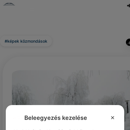
#képek közmondások
×
Beleegyezés kezelése