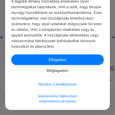
A legjobb élmény biztosítása érdekében olyan
technológiákat használunk, mint a sütik, hogy tároljuk
és/vagy hozzáférjünk az eszközinformációkhoz. Ezen
technológiákhoz való hozzájárulás lehetővé teszi
számunkra, hogy olyan adatokat dolgozzunk fel ezen
az oldalon, mint a böngészési viselkedés vagy az
egyedi azonosítók. A hozzájárulás elmaradása vagy
«
»
visszavonása hátrányosan befolyásolhat bizonyos
funkciókat és jellemzőket.
Elfogadom
CHATGPT
LUCIAN BLAGA
#JÓ TANÁCS
#IDÉZETEK VÉLEMÉNY
Megtagadom
Teremts időt a pihenésre ne élj
Legmélyebb okuk azoknak a
folyamatos stressz alatt.
lelkiállapotoknak van, amelyeknek
Mentem a beállításokat
látszólag semmi okuk sincs.
Adatkezelési tájékoztató
Adatvédelmi irányelvek