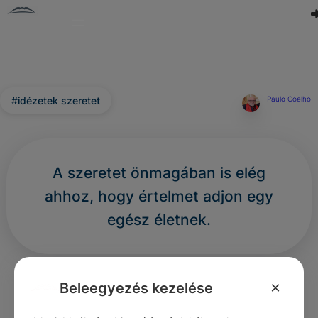
#idézetek szeretet
Paulo Coelho
A szeretet önmagában is elég
ahhoz, hogy értelmet adjon egy
egész életnek.
0
0
0
354
×
Beleegyezés kezelése
Nincs még hozzászólás.