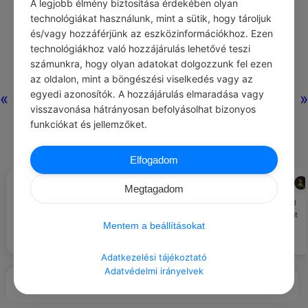
A legjobb élmény biztosítása érdekében olyan
technológiákat használunk, mint a sütik, hogy tároljuk
és/vagy hozzáférjünk az eszközinformációkhoz. Ezen
technológiákhoz való hozzájárulás lehetővé teszi
számunkra, hogy olyan adatokat dolgozzunk fel ezen
az oldalon, mint a böngészési viselkedés vagy az
egyedi azonosítók. A hozzájárulás elmaradása vagy
«
»
visszavonása hátrányosan befolyásolhat bizonyos
funkciókat és jellemzőket.
Elfogadom
ADMIN
FRANCOIS DE LA ROCHEFOUCAULD
#ÖNFEJLESZTÉS
#IDÉZETEK SZÉPSÉG
Megtagadom
Van olyan szépség, amely sokkal
A mai napon ne ítélj meg senkit.
vonzóbb tökéletlenségében, mint
Mentem a beállításokat
teljes befejezettségében.
Adatkezelési tájékoztató
Adatvédelmi irányelvek