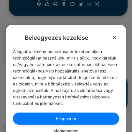
352
Stephen King
#idézetek félelem
×
Beleegyezés kezelése
Minden emberi félelem alapja: egy korábban becsukott ajtó
– félig nyitva.
A legjobb élmény biztosítása érdekében olyan
0
0
0
352
technológiákat használunk, mint a sütik, hogy tároljuk
és/vagy hozzáférjünk az eszközinformációkhoz. Ezen
technológiákhoz való hozzájárulás lehetővé teszi
számunkra, hogy olyan adatokat dolgozzunk fel ezen
Stephen King
#idézetek félelem
az oldalon, mint a böngészési viselkedés vagy az
A világnak fogai vannak, és beléd marhat, amikor csak akar.
egyedi azonosítók. A hozzájárulás elmaradása vagy
0
0
0
352
visszavonása hátrányosan befolyásolhat bizonyos
funkciókat és jellemzőket.
Elfogadom
Stephen King
#idézetek félelem
Megtagadom