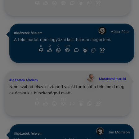
Müller Péter
#idézetek félelem
A félelmedet nem legyőzni kell, hanem megérteni.
0
0
0
352
Murakami Haruki
#idézetek félelem
Nem szabad elszalasztanod valaki fontosat a félelmeid meg
az ócska kis büszkeséged miatt.
0
0
0
352
Jim Morrison
#idézetek félelem