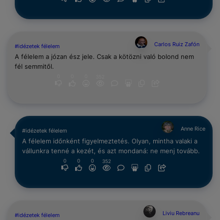
Carlos Ruiz Zafón
#idézetek félelem
A félelem a józan ész jele. Csak a kötözni való bolond nem
fél semmitől.
0
0
0
352
Anne Rice
#idézetek félelem
A félelem időnként figyelmeztetés. Olyan, mintha valaki a
vállunkra tenné a kezét, és azt mondaná: ne menj tovább.
0
0
0
352
Liviu Rebreanu
#idézetek félelem