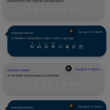
katasztrófa felé fognak kormányozni.
0
0
0
352
George R. R. Martin
#idézetek félelem
A félelem mélyebbre hatol, mint a penge.
0
0
0
352
George R. R. Martin
#idézetek félelem
A nevetés megmérgezi a félelmet.
0
0
0
352
George R. R. Martin
#idézetek félelem