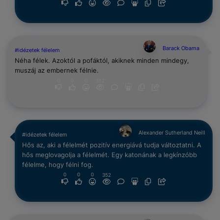
Barack Obama
#idézetek félelem
Néha félek. Azoktól a pofáktól, akiknek minden mindegy,
muszáj az embernek félnie.
0
0
0
352
Alexander Sutherland Neill
#idézetek félelem
Hős az, aki a félelmét pozitív energiává tudja változtatni. A
hős meglovagolja a félelmét. Egy katonának a legkínzóbb
félelme, hogy félni fog.
0
0
0
352