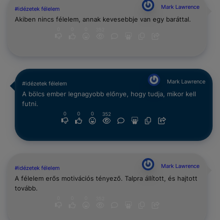
Mark Lawrence
#idézetek félelem
Akiben nincs félelem, annak kevesebbje van egy baráttal.
0
0
0
352
Mark Lawrence
#idézetek félelem
A bölcs ember legnagyobb előnye, hogy tudja, mikor kell
futni.
0
0
0
352
Mark Lawrence
#idézetek félelem
A félelem erős motivációs tényező. Talpra állított, és hajtott
tovább.
0
0
0
352