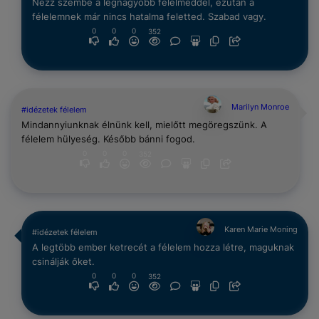
Nézz szembe a legnagyobb félelmeddel, ezután a
félelemnek már nincs hatalma feletted. Szabad vagy.
0
0
0
352
Marilyn Monroe
#idézetek félelem
Mindannyiunknak élnünk kell, mielőtt megöregszünk. A
félelem hülyeség. Később bánni fogod.
0
0
0
352
Karen Marie Moning
#idézetek félelem
A legtöbb ember ketrecét a félelem hozza létre, maguknak
csinálják őket.
0
0
0
352