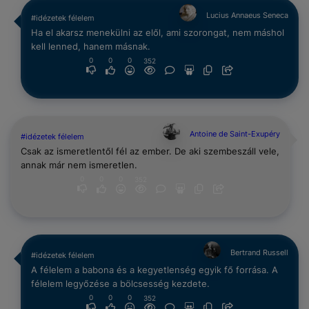
Lucius Annaeus Seneca
#idézetek félelem
Ha el akarsz menekülni az elől, ami szorongat, nem máshol
kell lenned, hanem másnak.
0
0
0
352
Antoine de Saint-Exupéry
#idézetek félelem
Csak az ismeretlentől fél az ember. De aki szembeszáll vele,
annak már nem ismeretlen.
0
0
0
352
Bertrand Russell
#idézetek félelem
A félelem a babona és a kegyetlenség egyik fő forrása. A
félelem legyőzése a bölcsesség kezdete.
0
0
0
352