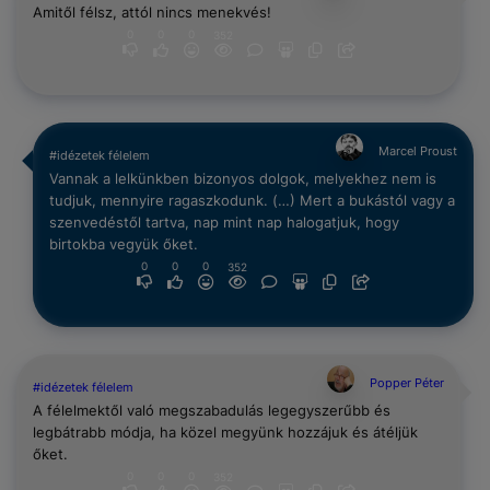
Amitől félsz, attól nincs menekvés!
0
0
0
352
Marcel Proust
#idézetek félelem
Vannak a lelkünkben bizonyos dolgok, melyekhez nem is
tudjuk, mennyire ragaszkodunk. (…) Mert a bukástól vagy a
szenvedéstől tartva, nap mint nap halogatjuk, hogy
birtokba vegyük őket.
0
0
0
352
Popper Péter
#idézetek félelem
A félelmektől való megszabadulás legegyszerűbb és
legbátrabb módja, ha közel megyünk hozzájuk és átéljük
őket.
0
0
0
352