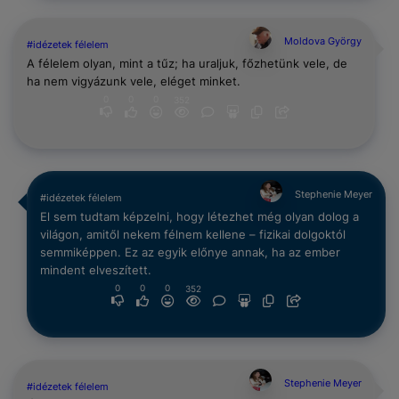
Moldova György
#idézetek félelem
A félelem olyan, mint a tűz; ha uraljuk, főzhetünk vele, de
ha nem vigyázunk vele, eléget minket.
0
0
0
352
Stephenie Meyer
#idézetek félelem
El sem tudtam képzelni, hogy létezhet még olyan dolog a
világon, amitől nekem félnem kellene – fizikai dolgoktól
semmiképpen. Ez az egyik előnye annak, ha az ember
mindent elveszített.
0
0
0
352
Stephenie Meyer
#idézetek félelem