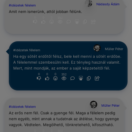
Nádasdy Ádám
#idézetek félelem
Amit nem ismerünk, attól jobban félünk.
0
0
0
352
Müller Péter
#idézetek félelem
Ha egy sötét erdőtől félsz, bele kell menni a sötét erdőbe.
A félelemmel szembesülni kell. Ez tényleg használ valamit.
Mert, mint mondják, az ember a saját képzeteitől fél.
0
0
0
352
Müller Péter
#idézetek félelem
Az erős nem fél. Csak a gyenge fél. Maga a félelem pedig
nem egyéb, mint annak a tudatnak az átélése, hogy gyenge
vagyok. Védtelen. Megölhető, tönkretehető, kifosztható.
0
0
0
352