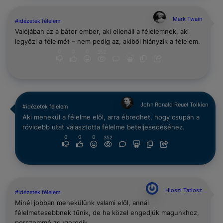
Mark Twain
#idézetek félelem
Valójában az a bátor ember, aki ellenáll a félelemnek, aki
legyőzi a félelmét – nem pedig az, akiből hiányzik a félelem.
0
0
0
352
John Ronald Reuel Tolkien
#idézetek félelem
Aki menekül a félelme elől, arra ébredhet, hogy csupán a
rövidebb utat választotta félelme beteljesedéséhez.
0
0
0
352
Hioszi Tatiosz
#idézetek félelem
Minél jobban menekülünk valami elől, annál
félelmetesebbnek tűnik, de ha közel engedjük magunkhoz,
porszemmé zsugorodik.