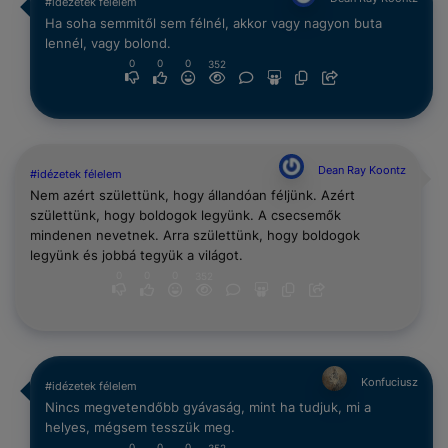
#idézetek félelem
Ha soha semmitől sem félnél, akkor vagy nagyon buta
lennél, vagy bolond.
0
0
0
352
Dean Ray Koontz
#idézetek félelem
Nem azért születtünk, hogy állandóan féljünk. Azért
születtünk, hogy boldogok legyünk. A csecsemők
mindenen nevetnek. Arra születtünk, hogy boldogok
legyünk és jobbá tegyük a világot.
0
0
0
352
Konfuciusz
#idézetek félelem
Nincs megvetendőbb gyávaság, mint ha tudjuk, mi a
helyes, mégsem tesszük meg.
0
0
0