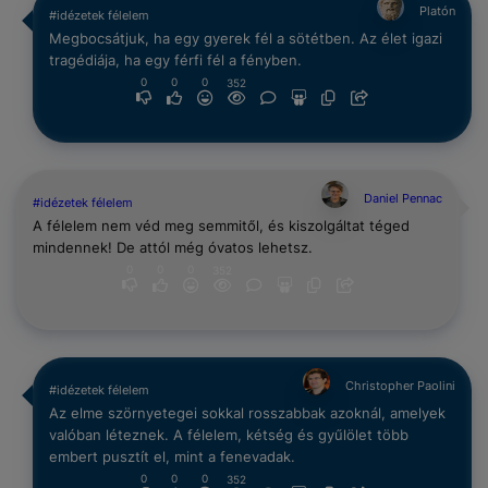
Platón
#idézetek félelem
Megbocsátjuk, ha egy gyerek fél a sötétben. Az élet igazi
tragédiája, ha egy férfi fél a fényben.
0
0
0
352
Daniel Pennac
#idézetek félelem
A félelem nem véd meg semmitől, és kiszolgáltat téged
mindennek! De attól még óvatos lehetsz.
0
0
0
352
Christopher Paolini
#idézetek félelem
Az elme szörnyetegei sokkal rosszabbak azoknál, amelyek
valóban léteznek. A félelem, kétség és gyűlölet több
embert pusztít el, mint a fenevadak.
0
0
0
352