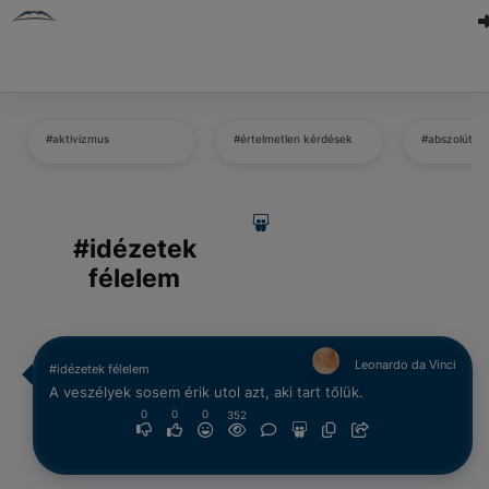
#aktivizmus
#értelmetlen kérdések
#abszolút vi
#idézetek
félelem
Leonardo da Vinci
#idézetek félelem
A veszélyek sosem érik utol azt, aki tart tőlük.
0
0
0
352