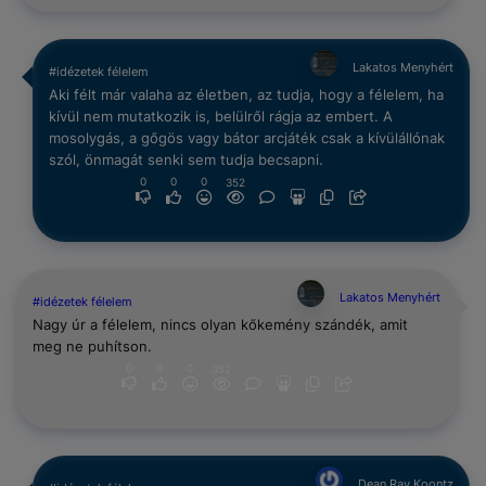
Lakatos Menyhért
#idézetek félelem
Aki félt már valaha az életben, az tudja, hogy a félelem, ha
kívül nem mutatkozik is, belülről rágja az embert. A
mosolygás, a gőgös vagy bátor arcjáték csak a kívülállónak
szól, önmagát senki sem tudja becsapni.
0
0
0
352
Lakatos Menyhért
#idézetek félelem
Nagy úr a félelem, nincs olyan kőkemény szándék, amit
meg ne puhítson.
0
0
0
352
Dean Ray Koontz