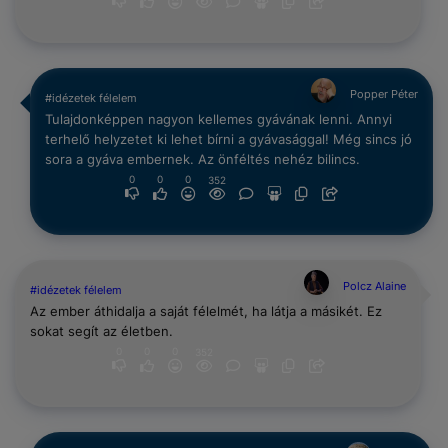
Popper Péter
#idézetek félelem
Tulajdonképpen nagyon kellemes gyávának lenni. Annyi
terhelő helyzetet ki lehet bírni a gyávasággal! Még sincs jó
sora a gyáva embernek. Az önféltés nehéz bilincs.
0
0
0
352
Polcz Alaine
#idézetek félelem
Az ember áthidalja a saját félelmét, ha látja a másikét. Ez
sokat segít az életben.
0
0
0
352