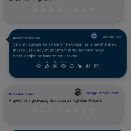
0
0
0
352
Danielle Steel
#idézetek félelem
Van, aki egyszerűen nem bír nekivágni az ismeretlennek.
Inkább úszik együtt az ismert árral, semmint hogy
belefulladjon az ismeretlen vizekbe.
0
0
0
352
George Bernard Shaw
#idézetek félelem
A gyűlölet a gyávaság bosszúja a megfélemlítésért.
0
0
0
352