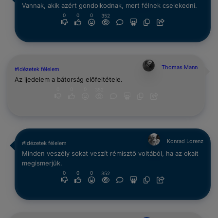
Vannak, akik azért gondolkodnak, mert félnek cselekedni.
0
0
0
352
Thomas Mann
#idézetek félelem
Az ijedelem a bátorság előfeltétele.
0
0
0
352
Konrad Lorenz
#idézetek félelem
Minden ve­szély sokat veszít rémisztő voltából, ha az okait
megismerjük.
0
0
0
352