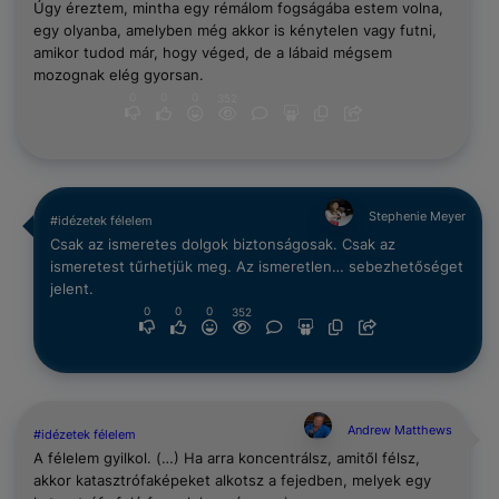
Úgy éreztem, mintha egy rémálom fogságába estem volna,
egy olyanba, amelyben még akkor is kénytelen vagy futni,
amikor tudod már, hogy véged, de a lábaid mégsem
mozognak elég gyorsan.
0
0
0
352
Stephenie Meyer
#idézetek félelem
Csak az ismeretes dolgok biztonságosak. Csak az
ismeretest tűrhetjük meg. Az ismeretlen… sebezhetőséget
jelent.
0
0
0
352
Andrew Matthews
#idézetek félelem
A félelem gyilkol. (…) Ha arra koncentrálsz, amitől félsz,
akkor katasztrófaképeket alkotsz a fejedben, melyek egy