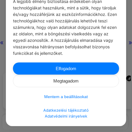
A legjobb élmény biztosítása érdekében olyan
technológiákat használunk, mint a sütik, hogy tároljuk
és/vagy hozzáférjünk az eszközinformációkhoz. Ezen
technológiákhoz való hozzájárulás lehetővé teszi
számunkra, hogy olyan adatokat dolgozzunk fel ezen
az oldalon, mint a böngészési viselkedés vagy az
egyedi azonosítók. A hozzájárulás elmaradása vagy
«
»
visszavonása hátrányosan befolyásolhat bizonyos
funkciókat és jellemzőket.
Elfogadom
CHATGPT
ADMIN
#JÓ TUDNI
#NAPI SZLOGEN
Megtagadom
Nem kötelezhetnek arra, hogy
Vagyok, aki vagyok.
nyilatkozz a vallási
meggyőződésedről.
Mentem a beállításokat
Adatkezelési tájékoztató
Adatvédelmi irányelvek