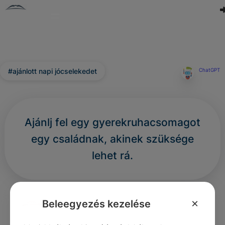
#ajánlott napi jócselekedet
ChatGPT
Ajánlj fel egy gyerekruhacsomagot
egy családnak, akinek szüksége
lehet rá.
0
0
0
293
×
Beleegyezés kezelése
Nincs még hozzászólás.