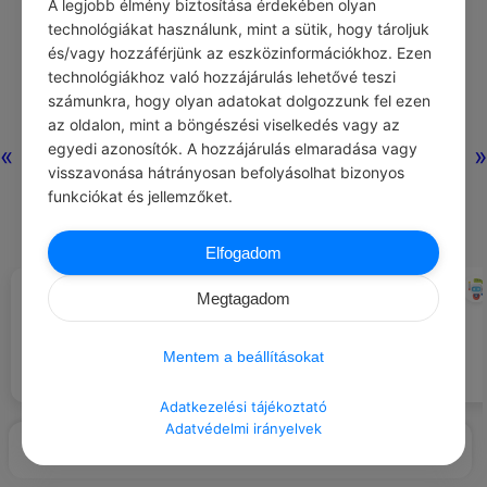
A legjobb élmény biztosítása érdekében olyan
technológiákat használunk, mint a sütik, hogy tároljuk
és/vagy hozzáférjünk az eszközinformációkhoz. Ezen
technológiákhoz való hozzájárulás lehetővé teszi
számunkra, hogy olyan adatokat dolgozzunk fel ezen
az oldalon, mint a böngészési viselkedés vagy az
egyedi azonosítók. A hozzájárulás elmaradása vagy
«
»
visszavonása hátrányosan befolyásolhat bizonyos
funkciókat és jellemzőket.
Elfogadom
WINSTON CHURCHILL
CHATGPT
#IDÉZETEK HATALOM
#EZT BESZÉLIK…
Megtagadom
A városi élet gyors, de tele van
lehetőségekkel.
A nagyság ára a felelősség.
Mentem a beállításokat
Adatkezelési tájékoztató
Adatvédelmi irányelvek