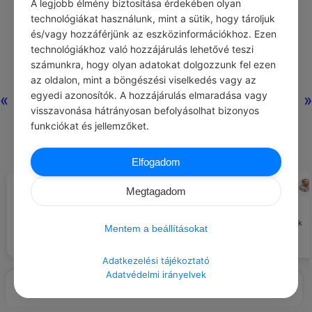
A legjobb élmény biztosítása érdekében olyan
technológiákat használunk, mint a sütik, hogy tároljuk
és/vagy hozzáférjünk az eszközinformációkhoz. Ezen
technológiákhoz való hozzájárulás lehetővé teszi
számunkra, hogy olyan adatokat dolgozzunk fel ezen
az oldalon, mint a böngészési viselkedés vagy az
egyedi azonosítók. A hozzájárulás elmaradása vagy
«
»
visszavonása hátrányosan befolyásolhat bizonyos
funkciókat és jellemzőket.
Elfogadom
MARILYN MONROE
MURAKAMI HARUKI
#IDÉZETEK NŐK
#IDÉZETEK GONDOLAT
Megtagadom
Ha kitartóan vágyunk a
találkozásra valakivel, akkor
A gyémánt a nő legjobb barátja.
előbb-utóbb biztosan találkozunk
Mentem a beállításokat
vele.
Adatkezelési tájékoztató
Adatvédelmi irányelvek