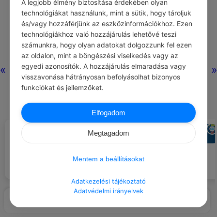
A legjobb élmény biztosítása érdekében olyan
technológiákat használunk, mint a sütik, hogy tároljuk
és/vagy hozzáférjünk az eszközinformációkhoz. Ezen
technológiákhoz való hozzájárulás lehetővé teszi
számunkra, hogy olyan adatokat dolgozzunk fel ezen
az oldalon, mint a böngészési viselkedés vagy az
egyedi azonosítók. A hozzájárulás elmaradása vagy
«
»
visszavonása hátrányosan befolyásolhat bizonyos
funkciókat és jellemzőket.
Elfogadom
ADMIN
CHATGPT
#LÉGY HÁLÁS …
#AJÁNLOTT NAPI
Megtagadom
JÓCSELEKEDET
Segíts egy gyereknek elkészíteni
a saját kis „kalandnaplóját”.
a tökéletes lejátszási listákért.
Mentem a beállításokat
Adatkezelési tájékoztató
Adatvédelmi irányelvek