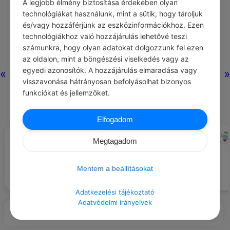
A legjobb élmény biztosítása érdekében olyan
technológiákat használunk, mint a sütik, hogy tároljuk
és/vagy hozzáférjünk az eszközinformációkhoz. Ezen
Nincs még
technológiákhoz való hozzájárulás lehetővé teszi
hozzászólás.
számunkra, hogy olyan adatokat dolgozzunk fel ezen
az oldalon, mint a böngészési viselkedés vagy az
egyedi azonosítók. A hozzájárulás elmaradása vagy
«
»
visszavonása hátrányosan befolyásolhat bizonyos
funkciókat és jellemzőket.
Elfogadom
CHATGPT
CHATGPT
#NAPI TIPP
#NAPI TIPP
Megtagadom
Tarts heti egy napot, amikor
Jelölj ki egy helyet, ahol mindig
teljesen elkerülöd a cukros
tartod a kulcsokat, hogy ne
ételeket és italokat.
vesszenek el.
Mentem a beállításokat
Adatkezelési tájékoztató
Adatvédelmi irányelvek