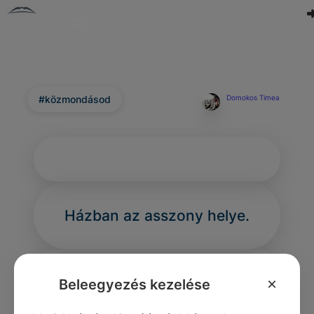
#közmondásod
Domokos Timea
Házban az asszony helye.
×
Beleegyezés kezelése
0
0
0
264