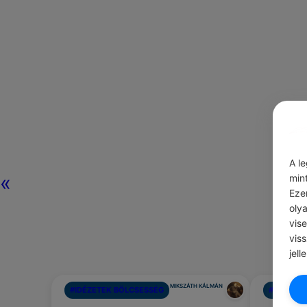
A l
«
min
Eze
oly
vis
vis
jell
MIKSZÁTH KÁLMÁN
#IDÉZETEK BÖLCSESSÉG
#ÖNFEJLE