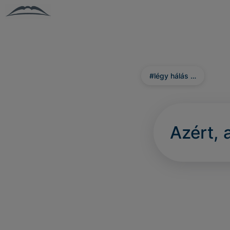
#légy hálás …
Azért, 