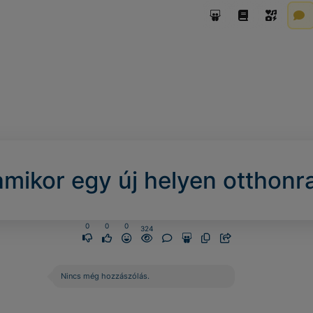
amikor egy új helyen otthonra
0
0
0
324
Nincs még hozzászólás.