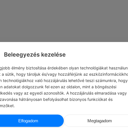
Beleegyezés kezelése
egjobb élmény biztosítása érdekében olyan technológiákat használun
t a sütik, hogy tároljuk és/vagy hozzáférjünk az eszközinformációkh
n technológiákhoz való hozzájárulás lehetővé teszi számunkra, hogy
an adatokat dolgozzunk fel ezen az oldalon, mint a böngészési
elkedés vagy az egyedi azonosítók. A hozzájárulás elmaradása vagy
szavonása hátrányosan befolyásolhat bizonyos funkciókat és
emzőket.
ADMIN
HENRY FO
Elfogadom
Megtagadom
SZTÉS
#IDÉZETEK MUNKA