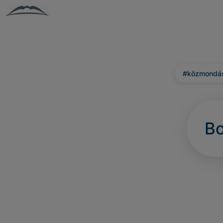
#közmondá
Bo