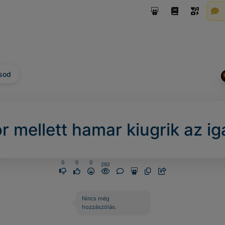
sod
r mellett hamar kiugrik az ig
0
0
0
292
Nincs még
hozzászólás.