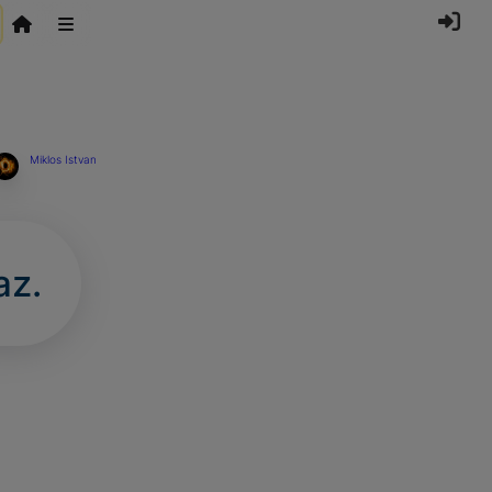
Miklos Istvan
az.