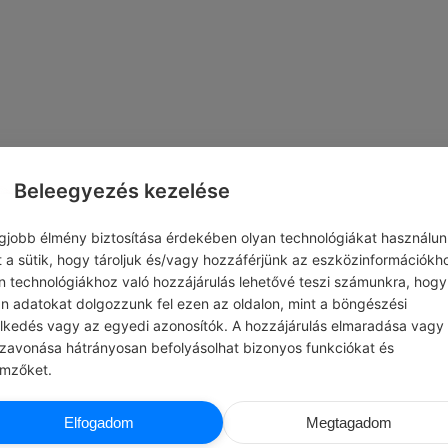
Beleegyezés kezelése
egjobb élmény biztosítása érdekében olyan technológiákat használun
t a sütik, hogy tároljuk és/vagy hozzáférjünk az eszközinformációkh
n technológiákhoz való hozzájárulás lehetővé teszi számunkra, hogy
an adatokat dolgozzunk fel ezen az oldalon, mint a böngészési
elkedés vagy az egyedi azonosítók. A hozzájárulás elmaradása vagy
szavonása hátrányosan befolyásolhat bizonyos funkciókat és
emzőket.
HIOSZI TATIOSZ
ADM
Elfogadom
Megtagadom
K BÖLCSESSÉG
#JÓ TANÁCS
Ne keverd össze a puszta