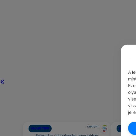
A l
«
min
Eze
oly
vis
vis
jell
CHATGPT
#NAPI TIPP
#IDÉZETE
Fejleszd az önbizalmadat, hogy jobban