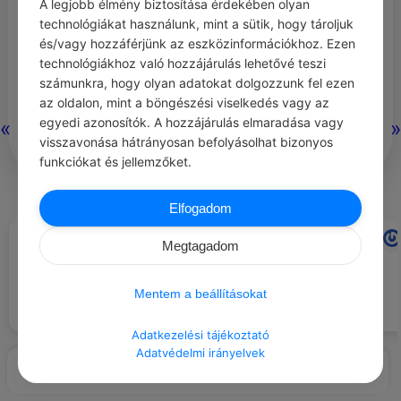
A legjobb élmény biztosítása érdekében olyan
lehúzza a fejét, és a pofon az
technológiákat használunk, mint a sütik, hogy tároljuk
és/vagy hozzáférjünk az eszközinformációkhoz. Ezen
asszonyt éri, hogy leesik a székről.
technológiákhoz való hozzájárulás lehetővé teszi
A gyerek éktelenül elkezd röhögni,
számunkra, hogy olyan adatokat dolgozzunk fel ezen
az oldalon, mint a böngészési viselkedés vagy az
mire az apa: – Ne röhögj, anyád is
egyedi azonosítók. A hozzájárulás elmaradása vagy
«
»
csámcsogott.
visszavonása hátrányosan befolyásolhat bizonyos
funkciókat és jellemzőket.
0
0
0
349
Elfogadom
PLUTARKHOSZ
ERIC KNIGHT
#IDÉZETEK CSALÁD
#IDÉZETEK HIT
A hit az, hogy bízunk valamiben.
Megtagadom
És ha már úgy látszik, hogy
Nincs még hozzászólás.
A derék családban minden dolog
semmi sem maradt, amiben
a házastársak egyetértésével
bízhatunk, akkor is bízunk
Mentem a beállításokat
megy végbe.
magában a hitben, ami tovább
lelkesít.
Adatkezelési tájékoztató
Adatvédelmi irányelvek