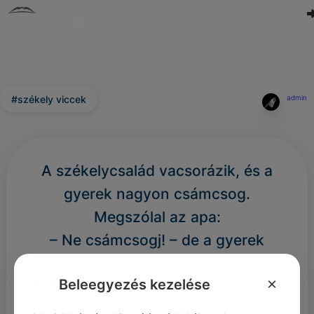
#székely viccek
admin
A székelycsalád vacsorázik, és a
gyerek nagyon csámcsog.
Megszólal az apa:
– Ne csámcsogj! – de a gyerek
tovább csámcsog. – Ne csámcsogj,
×
Beleegyezés kezelése
mert pofon lesz! – a gyerek azért is.
Lendül az apa keze, de a gyerek