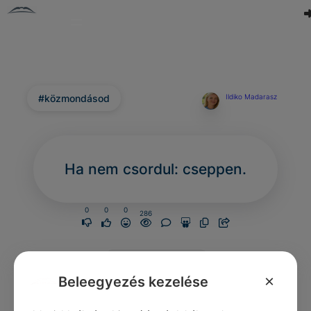
#közmondásod
Ildiko Madarasz
Ha nem csordul: cseppen.
0
0
0
286
Nincs még
hozzászólás.
×
Beleegyezés kezelése