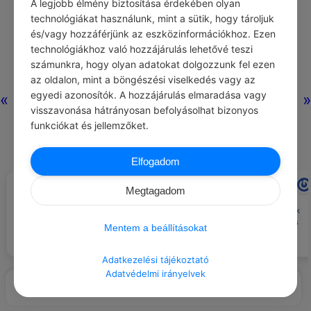
A legjobb élmény biztosítása érdekében olyan
technológiákat használunk, mint a sütik, hogy tároljuk
és/vagy hozzáférjünk az eszközinformációkhoz. Ezen
technológiákhoz való hozzájárulás lehetővé teszi
számunkra, hogy olyan adatokat dolgozzunk fel ezen
az oldalon, mint a böngészési viselkedés vagy az
egyedi azonosítók. A hozzájárulás elmaradása vagy
«
»
visszavonása hátrányosan befolyásolhat bizonyos
funkciókat és jellemzőket.
Elfogadom
ALYSON NOEL
RAANA RAAS
#IDÉZETEK GONDOLAT
#IDÉZETEK VÉLEMÉNY
Megtagadom
Jusson eszedbe döntéskor:
Az otthon ott van, ahol
nemcsak a döntést, hanem annak
megteremtem magamnak.
természetes következményeit is
Mentem a beállításokat
magadra vállaltad.
Adatkezelési tájékoztató
Adatvédelmi irányelvek