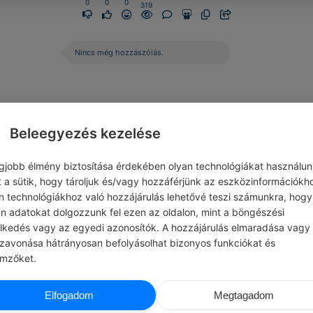
0
0
0
319
Nincs még hozzászólás.
Beleegyezés kezelése
egjobb élmény biztosítása érdekében olyan technológiákat használun
t a sütik, hogy tároljuk és/vagy hozzáférjünk az eszközinformációkh
n technológiákhoz való hozzájárulás lehetővé teszi számunkra, hogy
an adatokat dolgozzunk fel ezen az oldalon, mint a böngészési
elkedés vagy az egyedi azonosítók. A hozzájárulás elmaradása vagy
szavonása hátrányosan befolyásolhat bizonyos funkciókat és
emzőket.
CHATGPT
CHATG
Elfogadom
Megtagadom
ZÉLIK…
#ILLEMSZABÁLYOK
si közlekedés néha kaotikus, de
Mindig köszönd meg a kapott tanácsok