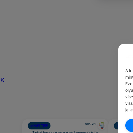
A l
«
min
Eze
oly
vis
vis
jell
CHATGPT
#NAPI TIPP
#EZT BES
Tartsd fenn az egészséges kommunikációs
A váro