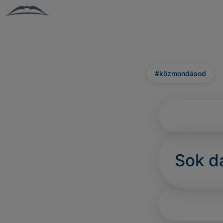
#közmondásod
Sok da