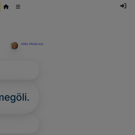
Ildiko Madarasz
megöli.