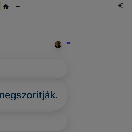
Judit
megszoritják.