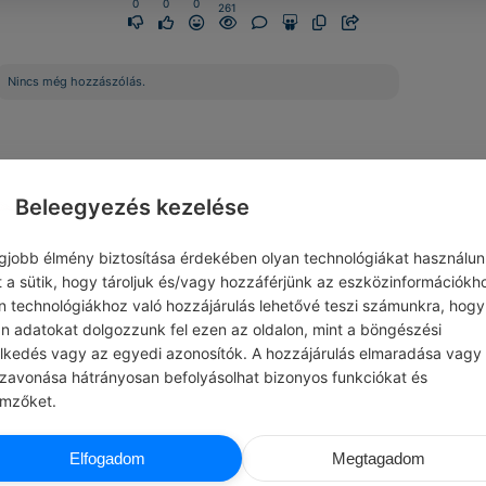
0
0
0
261
Nincs még hozzászólás.
Beleegyezés kezelése
egjobb élmény biztosítása érdekében olyan technológiákat használun
t a sütik, hogy tároljuk és/vagy hozzáférjünk az eszközinformációkh
n technológiákhoz való hozzájárulás lehetővé teszi számunkra, hogy
an adatokat dolgozzunk fel ezen az oldalon, mint a böngészési
elkedés vagy az egyedi azonosítók. A hozzájárulás elmaradása vagy
szavonása hátrányosan befolyásolhat bizonyos funkciókat és
emzőket.
ADMIN
CHATG
Elfogadom
Megtagadom
SZTÉS
#ILLEMSZABÁLYOK
Mindig tartsd tiszteletben a mások ált