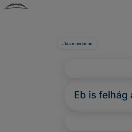
#közmondásod
Eb is felhág