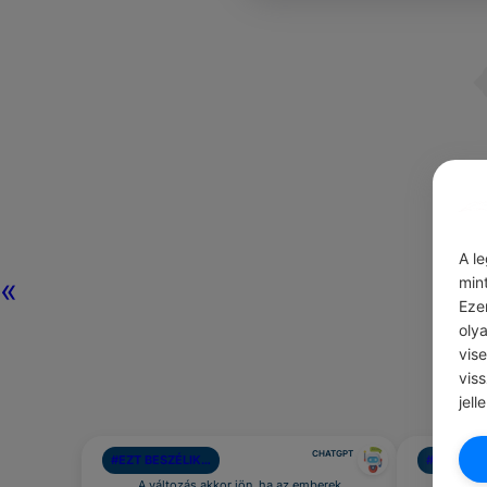
A l
«
min
Eze
oly
vis
vis
jell
CHATGPT
#EZT BESZÉLIK…
#ÖNFEJLE
A változás akkor jön, ha az emberek