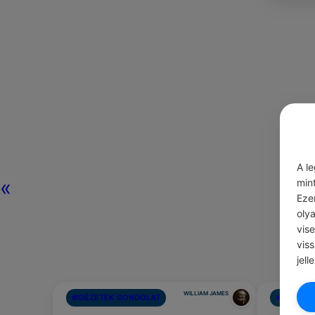
A l
«
min
Eze
oly
vis
vis
jell
WILLIAM JAMES
#IDÉZETEK GONDOLAT
#LÉGY HÁ