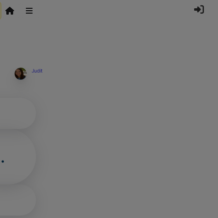
Judit
.