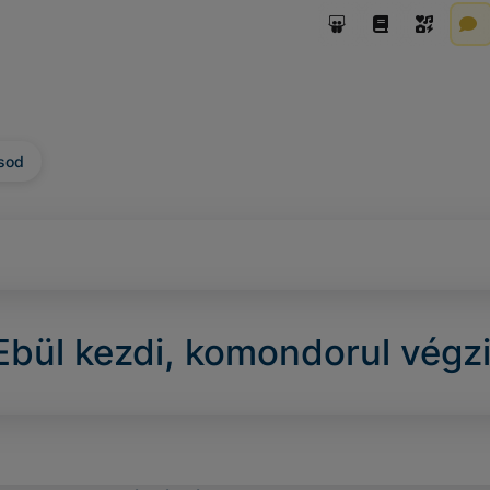
sod
Ebül kezdi, komondorul végzi