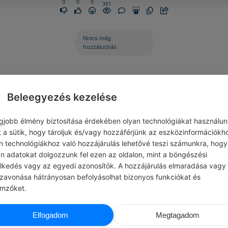
0
0
0
351
Nincs még
hozzászólás.
Beleegyezés kezelése
egjobb élmény biztosítása érdekében olyan technológiákat használun
t a sütik, hogy tároljuk és/vagy hozzáférjünk az eszközinformációkh
n technológiákhoz való hozzájárulás lehetővé teszi számunkra, hogy
an adatokat dolgozzunk fel ezen az oldalon, mint a böngészési
elkedés vagy az egyedi azonosítók. A hozzájárulás elmaradása vagy
szavonása hátrányosan befolyásolhat bizonyos funkciókat és
emzőket.
ADMIN
JOHANN WOLFGANG VON GOET
Elfogadom
Megtagadom
LÁS …
#IDÉZETEK SZERELEM
Te azért születtél, hogy szeressenek. Én 