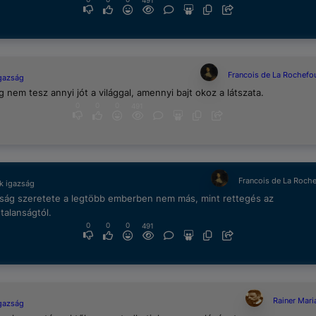
491
Francois de La Rochefo
igazság
g nem tesz annyi jót a világgal, amennyi bajt okoz a látszata.
0
0
0
491
Francois de La Roch
k igazság
zság szeretete a legtöbb emberben nem más, mint rettegés az
talanságtól.
0
0
0
491
Rainer Mari
igazság