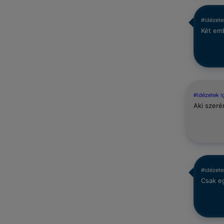
#idézete
Két emb
#idézetek 
Aki szeré
#idézete
Csak eg