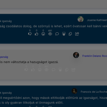
Joanne Kathlee
k igazság
ság csodálatos dolog, de szörnyű is lehet, ezért óvatosan kell bánni vel
0
0
0
491
Franklin Delano Roo
igazság
és nem változtatja a hazugságot igazzá.
0
0
0
491
Francois de La Roch
k igazság
l megsértődni azon, hogy mások eltitkolják előttünk az igazságot, hisz
is oly gyakran titkoljuk el önmagunk előtt.
0
0
0