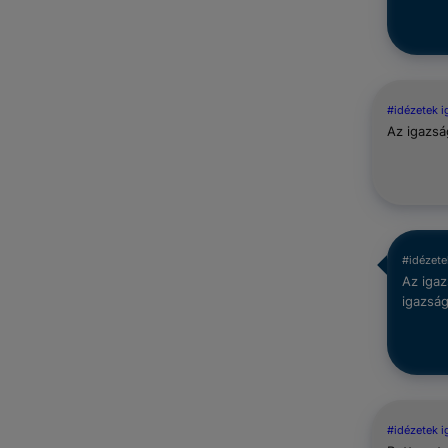
#idézetek 
Az igazsá
#idézete
Az iga
igazság
#idézetek 