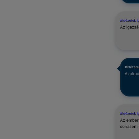
#idézetek 
Az igazsá
#idézete
Azokból
#idézetek 
Az ember 
sohasem é