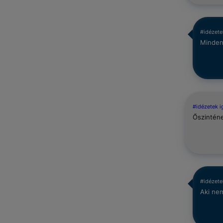
#idézete
Minden
#idézetek 
Őszinténe
#idézete
Aki nem