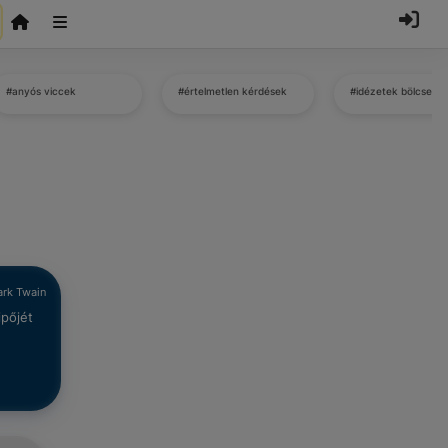
#anyós viccek
#értelmetlen kérdések
#idézetek bölcsess
rk Twain
ipőjét