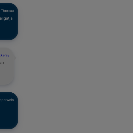
d Thoreau
llgatja.
ckeray
ak.
epperwein