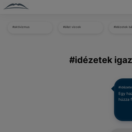
#aktivizmus
#állat viccek
#idézetek b
#idézetek iga
#idézete
Egy haz
húzza f