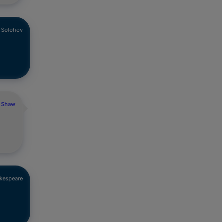
l Solohov
d Shaw
akespeare