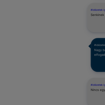
#idézetek 
Senkinek 
#idézete
Nagy b
elfogad
#idézetek 
Nincs egy