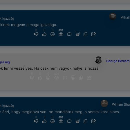
Mihai
k igazság
kinek megvan a maga igazsága.
0
0
0
491
George Bernar
igazság
k lenni veszélyes. Ha csak nem vagyok hülye is hozzá.
0
0
0
491
William Sh
k igazság
 érzi, hogy meglopva van: ne mondjátok meg, s semmi kára nincs.
0
0
0
491