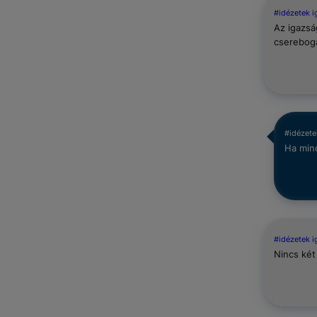
#idézetek 
Az igazsá
cserebogá
#idézete
Ha min
#idézetek 
Nincs két