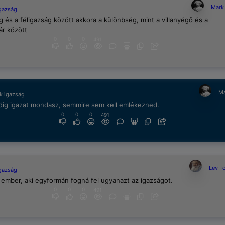
Mark
igazság
g és a féligazság között akkora a különbség, mint a villanyégő és a
r között
0
0
0
491
Ma
k igazság
dig igazat mondasz, semmire sem kell emlékezned.
0
0
0
491
Lev To
igazság
 ember, aki egyformán fogná fel ugyanazt az igazságot.
0
0
0
491