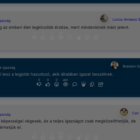
Lucius Annaeus 
igazság
g az emberi élet legkínzóbb érzése, mert mindenkinek mást jelent.
0
0
0
491
Brandon S
k igazság
 lesz a legjobb hazudozó, akik általában igazat beszélnek.
0
0
0
491
Carl
igazság
képességei végesek, és a teljes igazságot csak megközelíthetjük, de
rhetjük el.
0
0
0
491