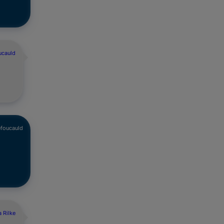
ucauld
efoucauld
a Rilke