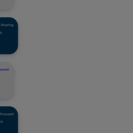
n Rowling
e.
sevelt
efoucauld
en