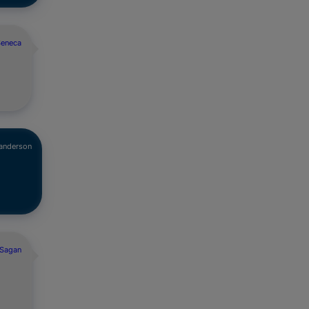
Seneca
anderson
 Sagan