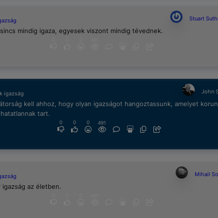
Stuart Suth
igazság
sincs mindig igaza, egyesek viszont mindig tévednek.
0
0
0
491
John 
k igazság
átorság kell ahhoz, hogy olyan igazságot hangoztassunk, amelyet koru
hatatlannak tart.
0
0
0
491
Mihail S
igazság
 igazság az életben.
0
0
0
491