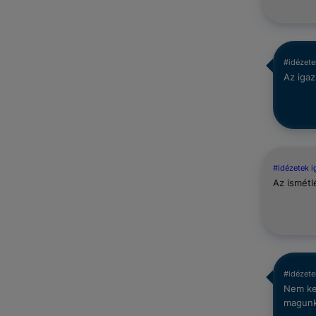
#idézete
Az igaz
#idézetek 
Az ismétl
#idézete
Nem kel
magunk 