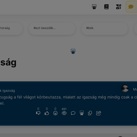
átorság
#ezt beszélik…
#bók
zság
Ma
k igazság
ugság a fél világot körbeutazza, mialatt az igazság még mindig csak a c
el.
0
0
0
491