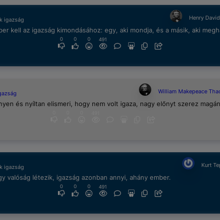
Henry Davi
k igazság
er kell az igazság kimondásához: egy, aki mondja, és a másik, aki megha
0
0
0
491
William Makepeace Tha
igazság
nyen és nyíltan elismeri, hogy nem volt igaza, nagy előnyt szerez magán
0
0
0
491
Kurt T
k igazság
y valóság létezik, igazság azonban annyi, ahány ember.
0
0
0
491