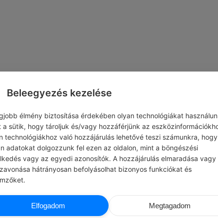
Beleegyezés kezelése
egjobb élmény biztosítása érdekében olyan technológiákat használun
t a sütik, hogy tároljuk és/vagy hozzáférjünk az eszközinformációkh
n technológiákhoz való hozzájárulás lehetővé teszi számunkra, hogy
an adatokat dolgozzunk fel ezen az oldalon, mint a böngészési
elkedés vagy az egyedi azonosítók. A hozzájárulás elmaradása vagy
szavonása hátrányosan befolyásolhat bizonyos funkciókat és
emzőket.
MILAN KUNDERA
NIKODÉM VAN
Elfogadom
Megtagadom
K ÉLET
#IDÉZETEK ÉLET
Ha az ember megbeszéli magával, hogy 