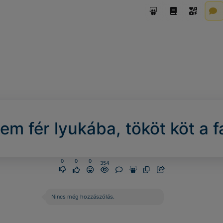
em fér lyukába, tököt köt a f
0
0
0
354
Nincs még hozzászólás.