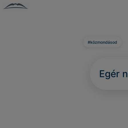
#közmondásod
Egér
n