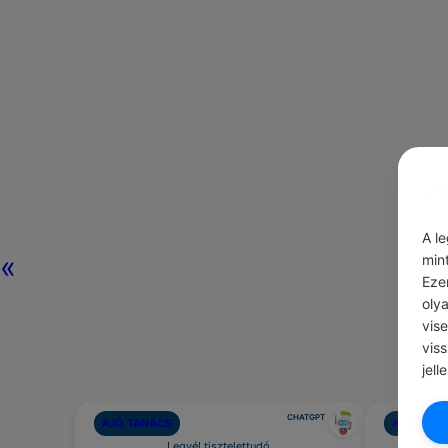
A l
«
min
Eze
oly
vis
vis
jell
CHATGPT
#JÓ TANÁCS
#IDÉZETE
Legyél tisztelettudó.