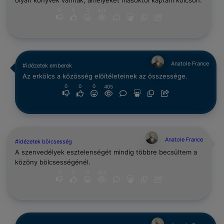
olyan könyvek vannak, amelyeket másoktól kaptam kölcsön.
0
0
0
405
Anatole France
#idézetek emberek
Az erkölcs a közösség előítéleteinek az összessége.
0
0
0
405
Anatole France
#idézetek bölcsesség
A szenvedélyek esztelenségét mindig többre becsültem a
közöny bölcsességénél.
0
0
0
405