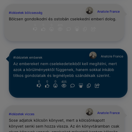
Anatole France
#idézetek bölcsesség
Bölcsen gondolkodni és ostobán cselekedni emberi dolog.
0
0
0
405
Anatole France
#idézetek emberek
Az embereket nem cselekedeteikből kell megítélni, mert
azok a körülményektől függenek, hanem sokkal inkább
titkos gondolataik és legmélyebb szándékaik szerint.
0
0
0
405
Anatole France
#idézetek vicces
Sose adjatok kölcsön könyvet, mert a kölcsönkapott
könyvet senki sem hozza vissza. Az én könyvtáramban csak