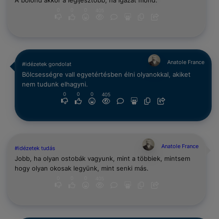
A bolond akkor a legijesztőbb, ha igazat mond.
0
0
0
405
Anatole France
#idézetek gondolat
Bölcsességre vall egyetértésben élni olyanokkal, akiket
nem tudunk elhagyni.
0
0
0
405
Anatole France
#idézetek tudás
Jobb, ha olyan ostobák vagyunk, mint a többiek, mintsem
hogy olyan okosak legyünk, mint senki más.
0
0
0
405