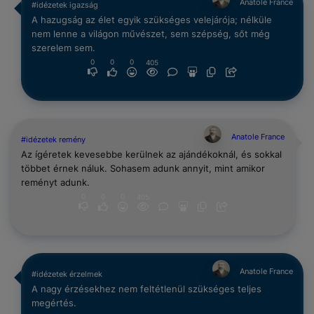
Anatole France
#idézetek igazság
A hazugság az élet egyik szükséges velejárója; nélküle
nem lenne a világon művészet, sem szépség, sőt még
szerelem sem.
0
0
0
405
Anatole France
#idézetek remény
Az ígéretek kevesebbe kerülnek az ajándékoknál, és sokkal
többet érnek náluk. Sohasem adunk annyit, mint amikor
reményt adunk.
0
0
0
405
Anatole France
#idézetek érzelmek
A nagy érzésekhez nem feltétlenül szükséges teljes
megértés.