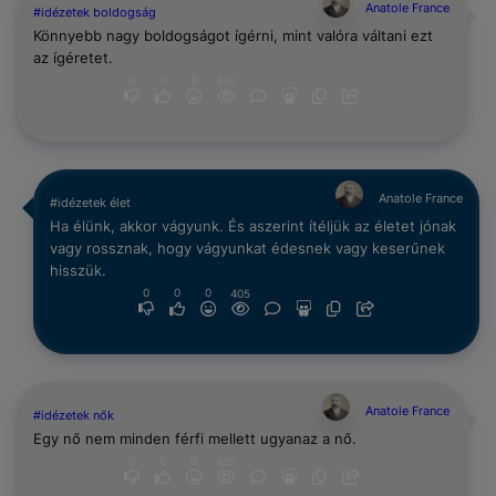
Anatole France
#idézetek boldogság
Könnyebb nagy boldogságot ígérni, mint valóra váltani ezt
az ígéretet.
0
0
0
405
Anatole France
#idézetek élet
Ha élünk, akkor vágyunk. És aszerint ítéljük az életet jónak
vagy rossznak, hogy vágyunkat édesnek vagy keserűnek
hisszük.
0
0
0
405
Anatole France
#idézetek nők
Egy nő nem minden férfi mellett ugyanaz a nő.
0
0
0
405