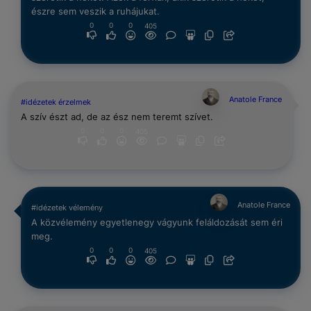
észre sem veszik a ruhájukat.
0
0
0
405
Anatole France
#idézetek érzelmek
A szív észt ad, de az ész nem teremt szívet.
0
0
0
405
Anatole France
#idézetek vélemény
A közvélemény egyetlenegy vágyunk feláldozását sem éri
meg.
0
0
0
405