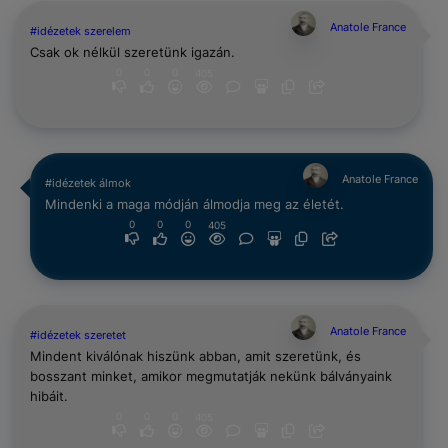
Anatole France
#idézetek szerelem
Csak ok nélkül szeretünk igazán.
0
0
0
405
Anatole France
#idézetek álmok
Mindenki a maga módján álmodja meg az életét.
0
0
0
405
Anatole France
#idézetek szeretet
Mindent kiválónak hiszünk abban, amit szeretünk, és
bosszant minket, amikor megmutatják nekünk bálványaink
hibáit.
0
0
0
405