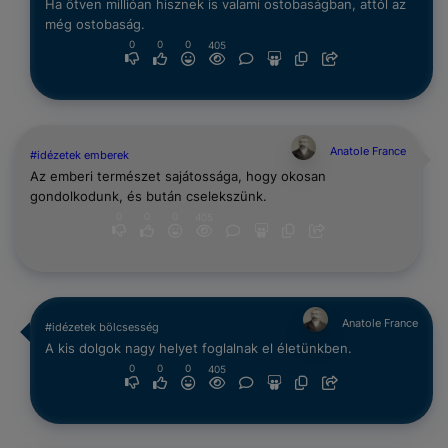
Ha ötven millióan hisznek is valami ostobaságban, attól az
még ostobaság.
0
0
0
405
Anatole France
#idézetek emberek
Az emberi természet sajátossága, hogy okosan
gondolkodunk, és bután cselekszünk.
0
0
0
405
Anatole France
#idézetek bölcsesség
A kis dolgok nagy helyet foglalnak el életünkben.
0
0
0
405