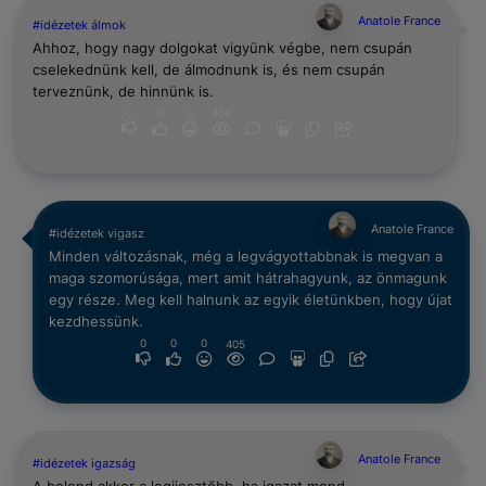
Anatole France
#idézetek álmok
Ahhoz, hogy nagy dolgokat vigyünk végbe, nem csupán
cselekednünk kell, de álmodnunk is, és nem csupán
terveznünk, de hinnünk is.
0
0
0
405
Anatole France
#idézetek vigasz
Minden változásnak, még a legvágyottabbnak is megvan a
maga szomorúsága, mert amit hátrahagyunk, az önmagunk
egy része. Meg kell halnunk az egyik életünkben, hogy újat
kezdhessünk.
0
0
0
405
Anatole France
#idézetek igazság