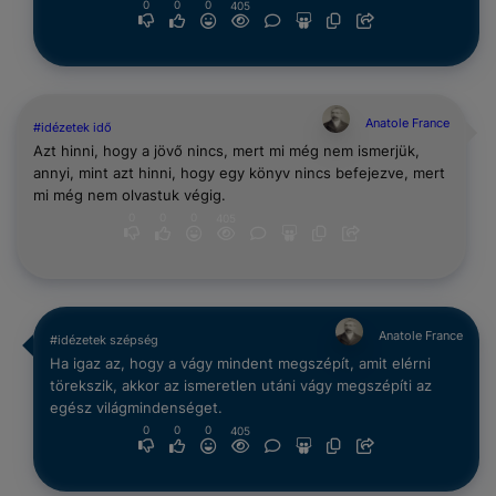
0
0
0
405
Anatole France
#idézetek idő
Azt hinni, hogy a jövő nincs, mert mi még nem ismerjük,
annyi, mint azt hinni, hogy egy könyv nincs befejezve, mert
mi még nem olvastuk végig.
0
0
0
405
Anatole France
#idézetek szépség
Ha igaz az, hogy a vágy mindent megszépít, amit elérni
törekszik, akkor az ismeretlen utáni vágy megszépíti az
egész világmindenséget.
0
0
0
405