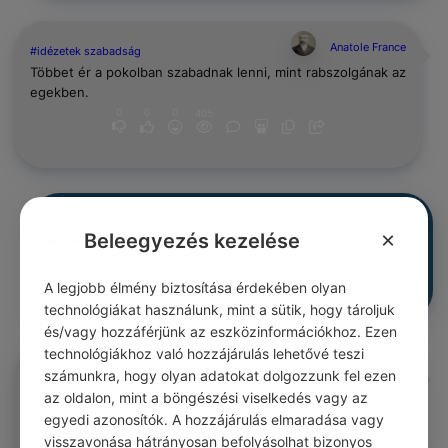
Anatole France
#idézetek szabadság
Többet ér a pokolban szabadnak lenni, mint rabszolgának az
egekben.
0
0
0
405
Anatole France
#idézetek bölcsesség
×
Beleegyezés kezelése
Jobb megérteni egy keveset, mint félreérteni sokat.
0
0
0
405
A legjobb élmény biztosítása érdekében olyan
technológiákat használunk, mint a sütik, hogy tároljuk
és/vagy hozzáférjünk az eszközinformációkhoz. Ezen
technológiákhoz való hozzájárulás lehetővé teszi
Anatole France
számunkra, hogy olyan adatokat dolgozzunk fel ezen
#idézetek művészet
A szép mozdulat a szem zenéje.
az oldalon, mint a böngészési viselkedés vagy az
egyedi azonosítók. A hozzájárulás elmaradása vagy
0
0
0
405
visszavonása hátrányosan befolyásolhat bizonyos