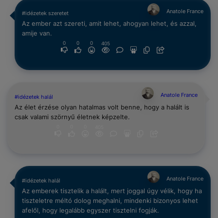
Anatole France
#idézetek szeretet
Az ember azt szereti, amit lehet, ahogyan lehet, és azzal,
amije van.
0
0
0
405
Anatole France
#idézetek halál
Az élet érzése olyan hatalmas volt benne, hogy a halált is
csak valami szörnyű életnek képzelte.
0
0
0
405
Anatole France
#idézetek halál
Az emberek tisztelik a halált, mert joggal úgy vélik, hogy ha
tiszteletre méltó dolog meghalni, mindenki bizonyos lehet
afelől, hogy legalább egyszer tisztelni fogják.