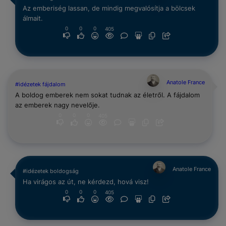
Az emberiség lassan, de mindig megvalósítja a bölcsek
álmait.
0
0
0
405
Anatole France
#idézetek fájdalom
A boldog emberek nem sokat tudnak az életről. A fájdalom
az emberek nagy nevelője.
0
0
0
405
Anatole France
#idézetek boldogság
Ha virágos az út, ne kérdezd, hová visz!
0
0
0
405