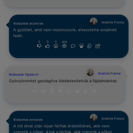
Anatole France
#idézetek érzelmek
A gyűlölet, amit nem viszonozunk, elvesztette erejének
felét.
0
0
0
405
Anatole France
#idézetek fájdalom
Gyönyöreinket gazdagítva tökéletesítettük a fájdalmainkat.
0
0
0
405
Anatole France
#idézetek emberek
A női divat után olyan férfiak érdeklődnek, akik nem
szeretik a nőket. Azok a férfiak, akik szeretik a nőket,