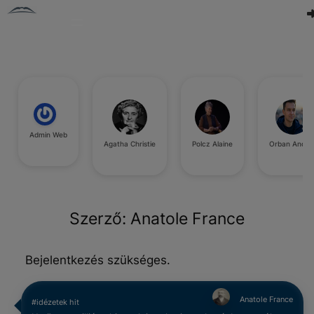
Admin Web
Agatha Christie
Polcz Alaine
Orban Andra
Szerző:
Anatole France
Bejelentkezés szükséges.
Anatole France
#idézetek hit