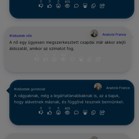
0
0
0
405
Anatole France
#idézetek nők
A nő egy ügyesen megszerkesztett csapda: már akkor elejti
áldozatát, amikor az szimatot fog.
0
0
0
405
Anatole France
#idézetek gondolat
A vágyaknak, még a legártatlanabbaknak is, az a bajuk,
hogy alávetnek másnak, és függővé tesznek bennünket.
0
0
0
405