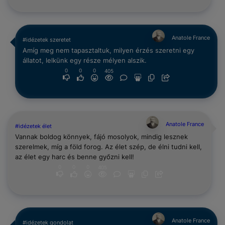
Anatole France
#idézetek szeretet
Amíg meg nem tapasztaltuk, milyen érzés szeretni egy
állatot, lelkünk egy része mélyen alszik.
0
0
0
405
Anatole France
#idézetek élet
Vannak boldog könnyek, fájó mosolyok, mindig lesznek
szerelmek, míg a föld forog. Az élet szép, de élni tudni kell,
az élet egy harc és benne győzni kell!
0
0
0
405
Anatole France
#idézetek gondolat