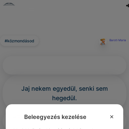
#közmondásod
Baroti Maria
Jaj nekem egyedül, senki sem
hegedül.
×
Beleegyezés kezelése