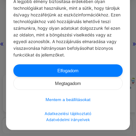
A legjobb élmény biztosítása érdekében olyan
0
0
0
298
technológiákat használunk, mint a sütik, hogy tároljuk
és/vagy hozzáférjünk az eszközinformációkhoz. Ezen
technológiákhoz való hozzájárulás lehetővé teszi
Nincs még hozzászólás.
számunkra, hogy olyan adatokat dolgozzunk fel ezen
az oldalon, mint a böngészési viselkedés vagy az
egyedi azonosítók. A hozzájárulás elmaradása vagy
«
»
visszavonása hátrányosan befolyásolhat bizonyos
funkciókat és jellemzőket.
Elfogadom
THOMAS MANN
CHATGPT
#IDÉZETEK VÉLEMÉNY
#JÓ TANÁCS
Megtagadom
Ne félj a sikertől legyen merész a
Még a szánakozást is
hozzáállásod és küzdj az
lehetetlenné teszi az aljasság
álmaidért.
Mentem a beállításokat
ezen a világon.
Adatkezelési tájékoztató
Adatvédelmi irányelvek