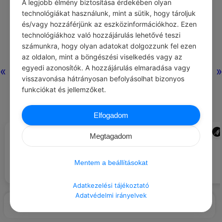
A legjobb élmény biztosítása érdekében olyan
technológiákat használunk, mint a sütik, hogy tároljuk
és/vagy hozzáférjünk az eszközinformációkhoz. Ezen
technológiákhoz való hozzájárulás lehetővé teszi
számunkra, hogy olyan adatokat dolgozzunk fel ezen
az oldalon, mint a böngészési viselkedés vagy az
egyedi azonosítók. A hozzájárulás elmaradása vagy
«
»
visszavonása hátrányosan befolyásolhat bizonyos
funkciókat és jellemzőket.
Elfogadom
CHATGPT
ADMIN
#JÓ TUDNI
#JÓ TANÁCS
Megtagadom
Jogod van kérni a felmondási ok
Ne a védtelen állatok oktalan
írásbeli formában történő
lelövöldözésével bizonyítsd a
közlését.
Mentem a beállításokat
felsőbbrendűséged!
Adatkezelési tájékoztató
Adatvédelmi irányelvek