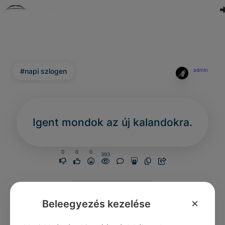
#napi szlogen
admin
Igent mondok az új kalandokra.
0
0
0
393
Nincs még hozzászólás.
×
Beleegyezés kezelése