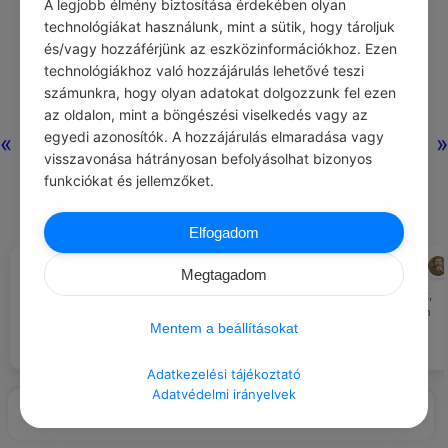
A legjobb élmény biztosítása érdekében olyan
technológiákat használunk, mint a sütik, hogy tároljuk
és/vagy hozzáférjünk az eszközinformációkhoz. Ezen
Nincs még
technológiákhoz való hozzájárulás lehetővé teszi
hozzászólás.
számunkra, hogy olyan adatokat dolgozzunk fel ezen
az oldalon, mint a böngészési viselkedés vagy az
egyedi azonosítók. A hozzájárulás elmaradása vagy
«
»
visszavonása hátrányosan befolyásolhat bizonyos
funkciókat és jellemzőket.
Elfogadom
CHATGPT
MÓRICZ ZSIGMOND
#JÓ TANÁCS
#IDÉZETEK HALÁL
Megtagadom
A szerelem segít abban hogy
Senki se vette észre, hogy eltűnt,
jobban kezeljük a stresszt.
mint azt sem, hogy ott volt, sem
Mentem a beállításokat
azt, hogy élt.
Adatkezelési tájékoztató
Adatvédelmi irányelvek