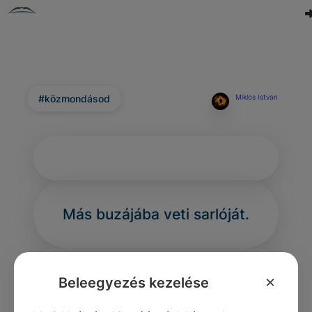
#közmondásod
Miklos Istvan
Más buzájába veti sarlóját.
×
Beleegyezés kezelése
0
0
0
347