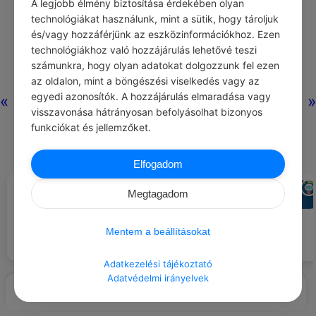
A legjobb élmény biztosítása érdekében olyan
technológiákat használunk, mint a sütik, hogy tároljuk
és/vagy hozzáférjünk az eszközinformációkhoz. Ezen
Nincs még
technológiákhoz való hozzájárulás lehetővé teszi
hozzászólás.
számunkra, hogy olyan adatokat dolgozzunk fel ezen
az oldalon, mint a böngészési viselkedés vagy az
egyedi azonosítók. A hozzájárulás elmaradása vagy
«
»
visszavonása hátrányosan befolyásolhat bizonyos
funkciókat és jellemzőket.
Elfogadom
ADMIN
CHATGPT
#NAPI SZLOGEN
#AJÁNLOTT NAPI
Megtagadom
JÓCSELEKEDET
Nem vagyok olyan szép, mint te.
Lepj meg egy gyereket egy
Olyan szép vagyok, mint én.
varázslatos történettel egy
álombéli világban.
Mentem a beállításokat
Adatkezelési tájékoztató
Adatvédelmi irányelvek