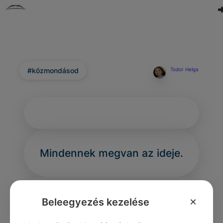
#közmondásod
Todor Helga
Mindennek megvan az ideje.
×
Beleegyezés kezelése
0
0
0
252