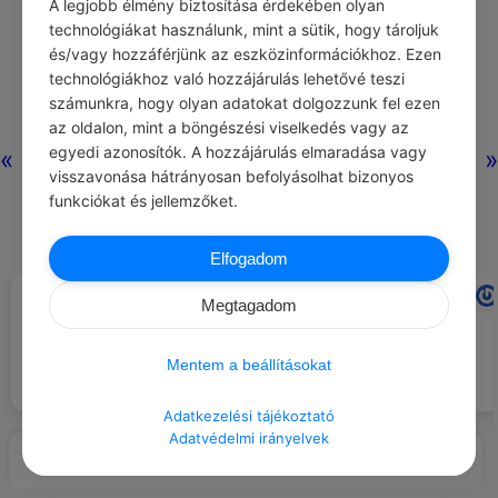
A legjobb élmény biztosítása érdekében olyan
technológiákat használunk, mint a sütik, hogy tároljuk
és/vagy hozzáférjünk az eszközinformációkhoz. Ezen
technológiákhoz való hozzájárulás lehetővé teszi
számunkra, hogy olyan adatokat dolgozzunk fel ezen
az oldalon, mint a böngészési viselkedés vagy az
egyedi azonosítók. A hozzájárulás elmaradása vagy
«
»
visszavonása hátrányosan befolyásolhat bizonyos
funkciókat és jellemzőket.
Elfogadom
HENRYK SIENKIEWICZ
HIOSZI TATIOSZ
#IDÉZETEK SZOMORÚSÁG
#IDÉZETEK ÉRZELMEK
Megtagadom
Bolond, aki a bánatot táplálja
Akit szíve vezérel, tévedhet, de
ahelyett, hogy éhen veszejtené.
véglegesen el nem téved.
Mentem a beállításokat
Adatkezelési tájékoztató
Adatvédelmi irányelvek