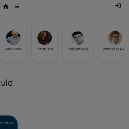
Woody Allen
Alyson Noel
Muhammad Ali
Anthony de Mello
auld
efoucauld