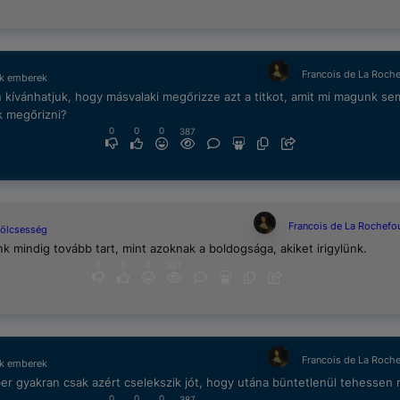
Francois de La Roch
ek emberek
kívánhatjuk, hogy másvalaki megőrizze azt a titkot, amit mi magunk se
k megőrizni?
0
0
0
387
Francois de La Rochefo
bölcsesség
nk mindig tovább tart, mint azoknak a boldogsága, akiket irigylünk.
0
0
0
387
Francois de La Roch
ek emberek
r gyakran csak azért cselekszik jót, hogy utána büntetlenül tehessen 
0
0
0
387