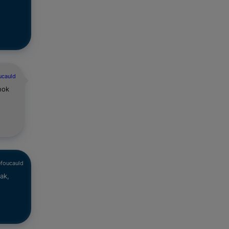
ucauld
nok
efoucauld
ak,