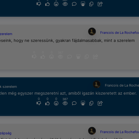
Francois de La Rochefo
szerelem
éseink, hogy ne szeressünk, gyakran fájdalmasabbak, mint a szerelem
0
0
0
387
Francois de La Roch
k szerelem
len még egyszer megszeretni azt, amiből igazán kiszeretett az ember.
0
0
0
387
Francois de La Rochefo
szépség