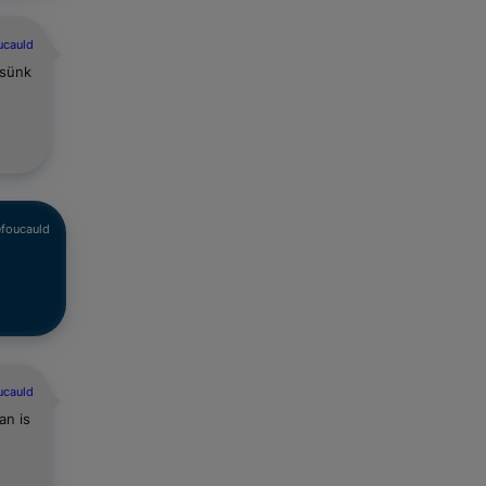
ucauld
esünk
efoucauld
ucauld
an is