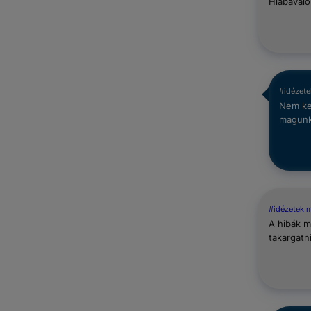
Hiábavaló
#idézete
Nem kel
magunk 
#idézetek 
A hibák 
takargatni