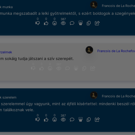
Francois de La Roch
ek munka
 munka megszabadít a lelki gyötrelmektől, s ezért boldogok a szegények
0
0
0
387
Francois de La Rochefo
érzelmek
m sokáig tudja játszani a szív szerepét.
0
0
0
387
Francois de La Roch
k szerelem
 szerelemmel úgy vagyunk, mint az éjféli kísértettel: mindenki beszél ró
 találkoznak vele.
0
0
0
387