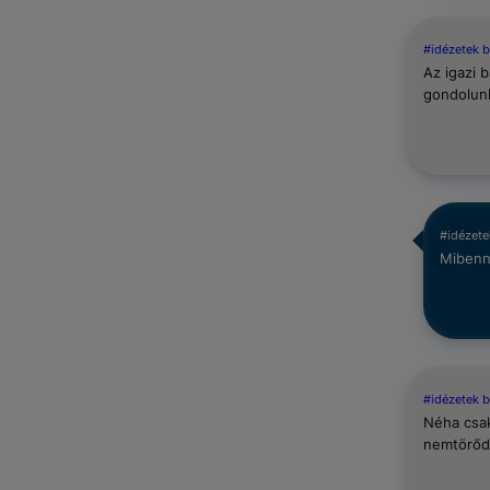
#idézetek 
Az igazi 
gondolun
#idézete
Mibenn
#idézetek 
Néha csak
nemtörőd