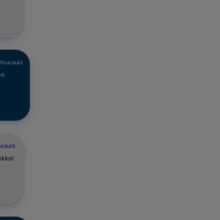
efoucauld
en
ucauld
ekkel