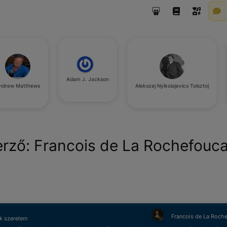
Adam J. Jackson
ndrew Matthews
Alekszej Nyikolajevics Tolsztoj
erző:
Francois de La Rochefouc
Francois de La Roch
k szerelem