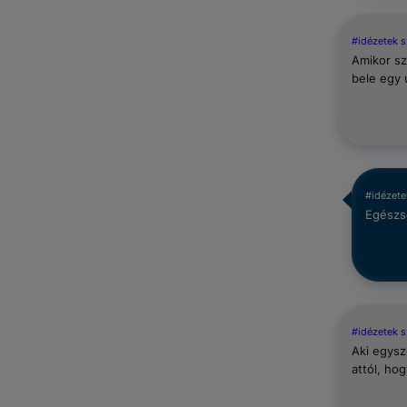
#idézetek 
Amikor s
bele egy 
#idézete
Egészs
#idézetek 
Aki egysz
attól, hog