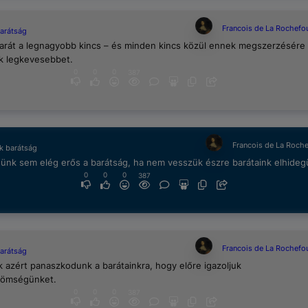
Francois de La Rochefo
barátság
barát a legnagyobb kincs – és minden kincs közül ennek megszerzésére
k legkevesebbet.
0
0
0
387
Francois de La Roch
k barátság
ünk sem elég erős a barátság, ha nem vesszük észre barátaink elhideg
0
0
0
387
Francois de La Rochefo
barátság
 azért panaszkodunk a barátainkra, hogy előre igazoljuk
ömségünket.
0
0
0
387