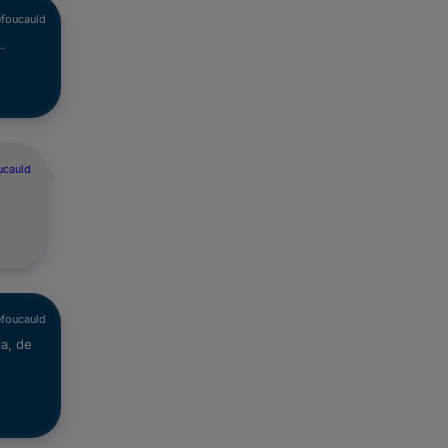
efoucauld
.
ucauld
efoucauld
la, de