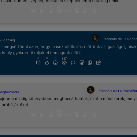
 fiatalnak lenni szépség nélkül és szépnek lenni fiatalság nélkül.
0
0
0
387
Francois de La Roch
k igazság
l megsértődni azon, hogy mások eltitkolják előttünk az igazságot, hisz
is oly gyakran titkoljuk el önmagunk előtt.
0
0
0
387
Francois de La Rochefo
megbocsátás
majdnem mindig könnyebben megbocsáthatóak, mint a módszerek, mely
 próbálják őket.
0
0
0
387