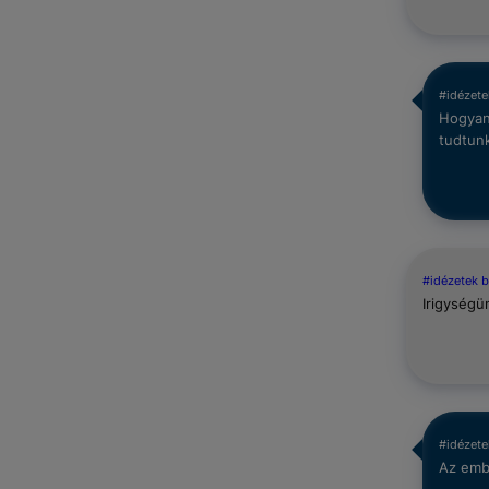
#idézet
Hogyan 
tudtun
#idézetek 
Irigységü
#idézet
Az embe