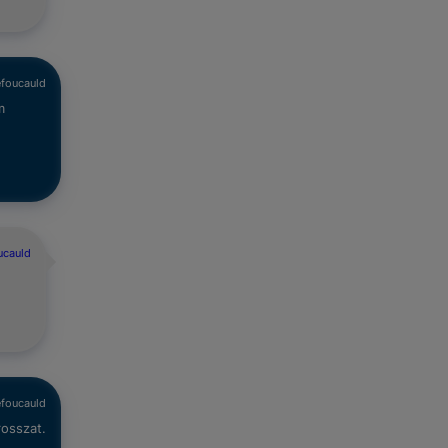
efoucauld
m
ucauld
efoucauld
rosszat.