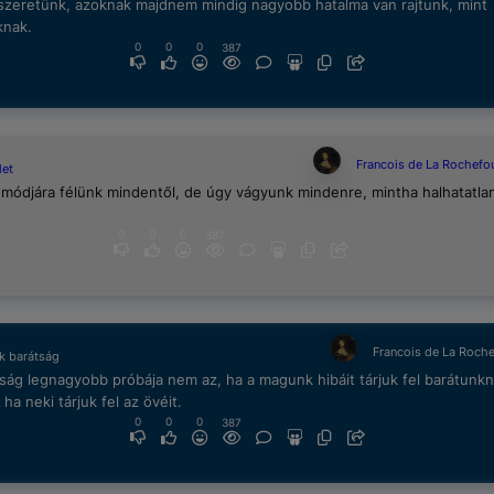
 szeretünk, azoknak majdnem mindig nagyobb hatalma van rajtunk, mint
nak.
0
0
0
387
Francois de La Rochefo
let
módjára félünk mindentől, de úgy vágyunk mindenre, mintha halhatatla
0
0
0
387
Francois de La Roch
k barátság
ság legnagyobb próbája nem az, ha a magunk hibáit tárjuk fel barátunkn
ha neki tárjuk fel az övéit.
0
0
0
387