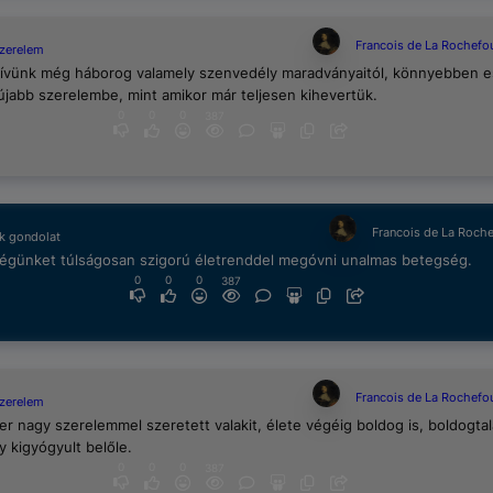
Francois de La Rochefo
szerelem
zívünk még háborog valamely szenvedély maradványaitól, könnyebben 
újabb szerelembe, mint amikor már teljesen kihevertük.
0
0
0
387
Francois de La Roch
k gondolat
égünket túlságosan szigorú életrenddel megóvni unalmas betegség.
0
0
0
387
Francois de La Rochefo
szerelem
er nagy szerelemmel szeretett valakit, élete végéig boldog is, boldogtal
y kigyógyult belőle.
0
0
0
387