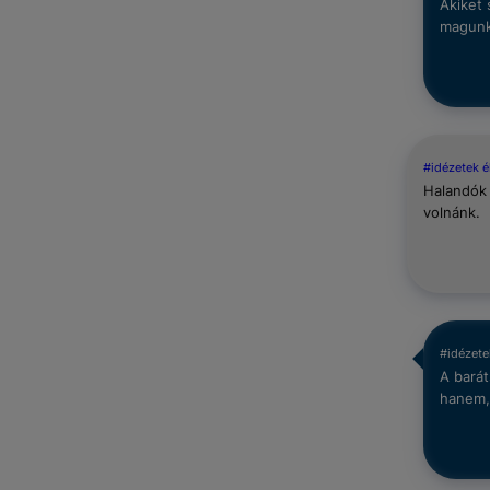
Akiket
magunk
#idézetek é
Halandók 
volnánk.
#idézete
A barát
hanem, 