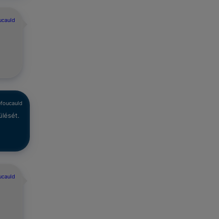
ucauld
efoucauld
ülését.
ucauld