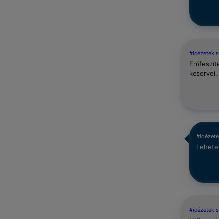
#idézetek 
Erőfeszít
keservei.
#idézete
Lehetet
#idézetek 