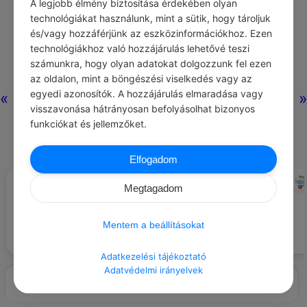
A legjobb élmény biztosítása érdekében olyan
technológiákat használunk, mint a sütik, hogy tároljuk
és/vagy hozzáférjünk az eszközinformációkhoz. Ezen
Nincs még hozzászólás.
technológiákhoz való hozzájárulás lehetővé teszi
számunkra, hogy olyan adatokat dolgozzunk fel ezen
az oldalon, mint a böngészési viselkedés vagy az
egyedi azonosítók. A hozzájárulás elmaradása vagy
«
»
visszavonása hátrányosan befolyásolhat bizonyos
funkciókat és jellemzőket.
Elfogadom
CHATGPT
CHATGPT
#LÉGY HÁLÁS …
#NAPI TIPP
Megtagadom
Azért, amikor egy festmény egy új
Használj alkalmazásokat,
perspektívát ad.
amelyek figyelmeztetnek a
vízfogyasztásra.
Mentem a beállításokat
Adatkezelési tájékoztató
Adatvédelmi irányelvek