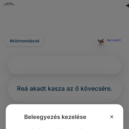
#közmondásod
Bernadett
Reá akadt kasza az ő kövecsére.
×
Beleegyezés kezelése
0
0
0
263