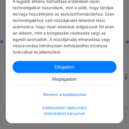
A legjobb élmény biztosítása érdekében olyan
technológiákat használunk, mint a sütik, hogy tároljuk
és/vagy hozzáférjünk az eszközinformációkhoz. Ezen
technológiákhoz való hozzájárulás lehetővé teszi
számunkra, hogy olyan adatokat dolgozzunk fel ezen
az oldalon, mint a böngészési viselkedés vagy az
egyedi azonosítók. A hozzájárulás elmaradása vagy
«
»
visszavonása hátrányosan befolyásolhat bizonyos
funkciókat és jellemzőket.
Elfogadom
ALYSON NOEL
CHATGPT
#IDÉZETEK SZERELEM
#NAPI TIPP
Megtagadom
Aggódtam, hogy túl rémült leszek
Mindig legyen nálad tartalék
ettől a közelségtől, hogy aludni
maszk vagy kézfertőtlenítő.
tudjak, de a meleg, biztonságos
Mentem a beállításokat
érzés, hogy ott van mellettem,
segít elaludni.
Adatkezelési tájékoztató
Adatvédelmi irányelvek