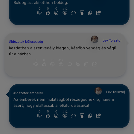
Boldog az, aki otthon boldog.
0
0
0
412
Lev Tolsztoj
#idézetek bölcsesség
Kezdetben a szenvedély idegen, később vendég és végül
úr a házban.
0
0
0
412
Lev Tolsztoj
#idézetek emberek
Az emberek nem mulatságból részegednek le, hanem
azért, hogy elaltassák a lelkifurdalásaikat.
0
0
0
412