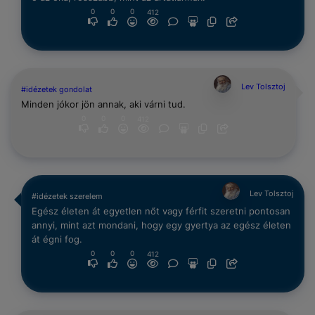
0
0
0
412
Lev Tolsztoj
#idézetek gondolat
Minden jókor jön annak, aki várni tud.
0
0
0
412
Lev Tolsztoj
#idézetek szerelem
Egész életen át egyetlen nőt vagy férfit szeretni pontosan
annyi, mint azt mondani, hogy egy gyertya az egész életen
át égni fog.
0
0
0
412