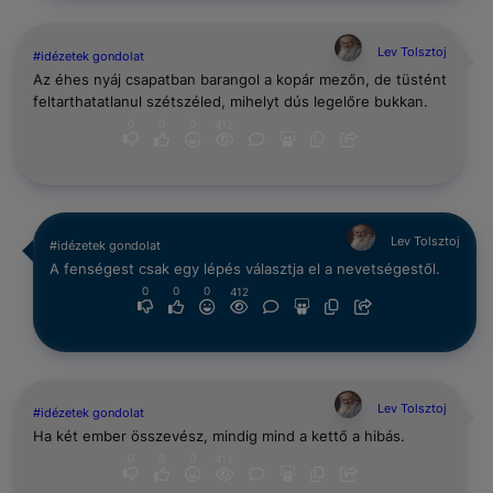
Lev Tolsztoj
#idézetek gondolat
Az éhes nyáj csapatban barangol a kopár mezőn, de tüstént
feltarthatatlanul szétszéled, mihelyt dús legelőre bukkan.
0
0
0
412
Lev Tolsztoj
#idézetek gondolat
A fenségest csak egy lépés választja el a nevetségestől.
0
0
0
412
Lev Tolsztoj
#idézetek gondolat
Ha két ember összevész, mindig mind a kettő a hibás.
0
0
0
412