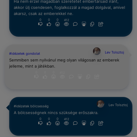
Ha nem érzel magadban szeretetet embertársaid iránt,
akkor ülj csendesen, foglalkozzál a magad dolgával, amivel
akarsz, csak az emberekkel ne.
0
0
0
412
Lev Tolsztoj
#idézetek gondolat
Semmiben sem nyilvánul meg olyan világosan az emberek
jelleme, mint a játékban.
0
0
0
412
Lev Tolsztoj
#idézetek bölcsesség
A bölcsességnek nincs szüksége erőszakra.
0
0
0
412