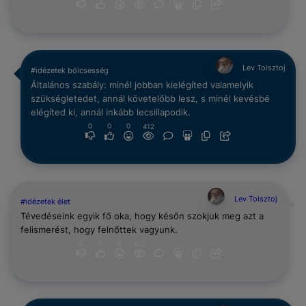
Lev Tolsztoj
#idézetek bölcsesség
Általános szabály: minél jobban kielégíted valamelyik
szükségletedet, annál követelőbb lesz, s minél kevésbé
elégíted ki, annál inkább lecsillapodik.
0
0
0
412
Lev Tolsztoj
#idézetek élet
Tévedéseink egyik fő oka, hogy későn szokjuk meg azt a
felismerést, hogy felnőttek vagyunk.
0
0
0
412