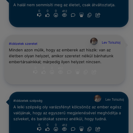
A halál nem semmisíti meg az életet, csak átváltoztatja.
0
0
0
412
Lev Tolsztoj
#idézetek szeretet
Minden azon múlik, hogy az emberek azt hiszik: van az
életben olyan helyzet, amikor szeretet nélkül bánhatunk
embertársainkkal; márpedig ilyen helyzet nincsen.
0
0
0
412
Lev Tolsztoj
#idézetek szépség
A lelki szépség oly varázsfényt kölcsönöz az ember egész
valójának, hogy az egyszerű megjelenésével meghódítja a
szíveket, és barátokat szerez anélkül, hogy tudná.
0
0
0
412