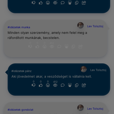
Lev Tolsztoj
#idézetek munka
Minden olyan szerzemény, amely nem felel meg a
ráfordított munkának, becstelen.
0
0
0
412
Lev Tolsztoj
#idézetek pénz
Aki jövedelmet akar, a vesződséget is vállalnia kell.
0
0
0
412
Lev Tolsztoj
#idézetek gondolat