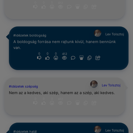
0
0
0
412
Lev Tolsztoj
#idézetek boldogság
A boldogság forrása nem rajtunk kívül, hanem bennünk
van.
0
0
0
412
Lev Tolsztoj
#idézetek szépség
Nem az a kedves, aki szép, hanem az a szép, aki kedves.
0
0
0
412
Lev Tolsztoj
#idézetek halál