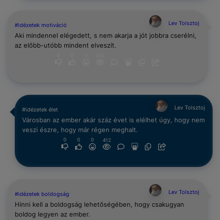
Lev Tolsztoj
#idézetek motiváció
Aki mindennel elégedett, s nem akarja a jót jobbra cserélni,
az előbb-utóbb mindent elveszít.
0
0
0
412
Lev Tolsztoj
#idézetek élet
Városban az ember akár száz évet is elélhet úgy, hogy nem
veszi észre, hogy már régen meghalt.
0
0
0
412
Lev Tolsztoj
#idézetek boldogság
Hinni kell a boldogság lehetőségében, hogy csakugyan
boldog legyen az ember.