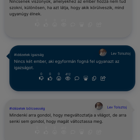
Nincsenek viszonyok, amelyekhez az ember hozzá nem tud
szokni, különösen, ha azt látja, hogy akik körülveszik, mind
ugyanúgy élnek.
0
0
0
412
Lev Tolsztoj
#idézetek igazság
Nincs két ember, aki egyformán fogná fel ugyanazt az
igazságot.
0
0
0
412
Lev Tolsztoj
#idézetek bölcsesség
Mindenki arra gondol, hogy megváltoztatja a világot, de arra
senki sem gondol, hogy magát változtassa meg.
0
0
0
412