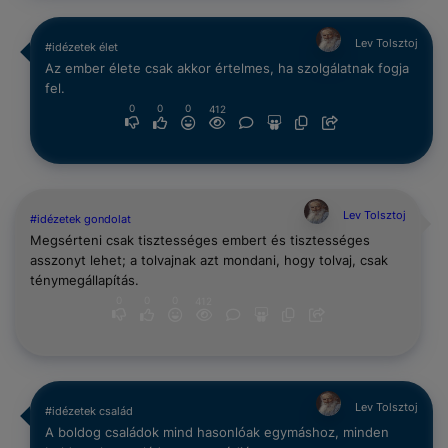
Lev Tolsztoj
#idézetek élet
Az ember élete csak akkor értelmes, ha szolgálatnak fogja
fel.
0
0
0
412
Lev Tolsztoj
#idézetek gondolat
Megsérteni csak tisztességes embert és tisztességes
asszonyt lehet; a tolvajnak azt mondani, hogy tolvaj, csak
ténymegállapítás.
0
0
0
412
Lev Tolsztoj
#idézetek család
A boldog családok mind hasonlóak egymáshoz, minden