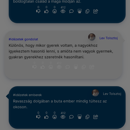
boldogtalan család a maga módján az.
0
0
0
412
Lev Tolsztoj
#idézetek gondolat
Különös, hogy mikor gyerek voltam, a nagyokhoz
igyekeztem hasonló lenni, s amióta nem vagyok gyermek,
gyakran gyerekhez szeretnék hasonlítani.
0
0
0
412
Lev Tolsztoj
#idézetek emberek
Ravaszság dolgában a buta ember mindig túltesz az
okoson.
0
0
0
412