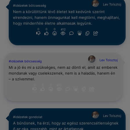
Lev Tolsztoj
#idézetek bölcsesség
Nem a körülöttünk lévő életet kell kedvünk szerint
elrendezni, hanem önmagunkat kell megtörni, meghajlítani,
hogy mindenféle életre alkalmasak legyünk.
0
0
0
412
Lev Tolsztoj
#idézetek bölcsesség
Mi a jó és mi a szükséges, nem az dönti el, amit az emberek
mondanak vagy cselekszenek, nem is a haladás, hanem én
– a szívemmel.
0
0
0
412
Lev Tolsztoj
#idézetek gondolat
A bűnösnek, ha érzi, hogy az egész szerencsétlenségnek
ő az oka, rosszabb, mint az ártatlannak.