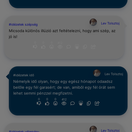
Lev Tolsztoj
#idézetek szépség
Micsoda különös illúzió azt feltételezni, hogy ami szép, az
jó is!
0
0
0
412
Lev Tolsztoj
#idézetek idő
Némelyik idő olyan, hogy egy egész hónapot odaadsz
belőle egy fél garasért; de van, amiből egy fél órát sem
lehet semmi pénzzel megfizetni.
0
0
0
412
Lev Tolsztoj
#idézetek vélemény