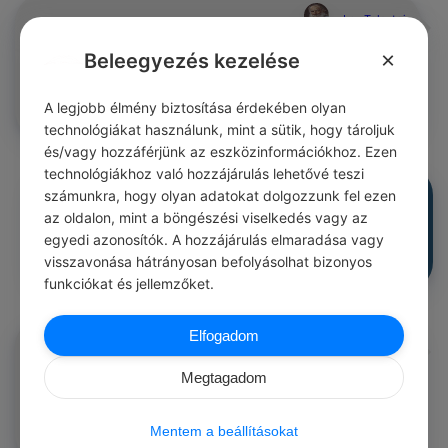
Lev Tolsztoj
#idézetek szépség
Csodálatos dolog, milyen teljes szokott lenni az illúzió, hogy
×
Beleegyezés kezelése
ahol a szépség, ott a jóság is.
0
0
0
412
A legjobb élmény biztosítása érdekében olyan
technológiákat használunk, mint a sütik, hogy tároljuk
és/vagy hozzáférjünk az eszközinformációkhoz. Ezen
technológiákhoz való hozzájárulás lehetővé teszi
Lev Tolsztoj
számunkra, hogy olyan adatokat dolgozzunk fel ezen
#idézetek gondolat
Örülök annak, amim van, s nem búsulok azon, amim nincs.
az oldalon, mint a böngészési viselkedés vagy az
egyedi azonosítók. A hozzájárulás elmaradása vagy
0
0
0
412
visszavonása hátrányosan befolyásolhat bizonyos
funkciókat és jellemzőket.
Elfogadom
Lev Tolsztoj
#idézetek munka
Semmiféle tevékenységünk nem lehet állandó, ha egyéni
Megtagadom
érdekünkben nincs meg a gyökere.
0
0
0
412
Mentem a beállításokat