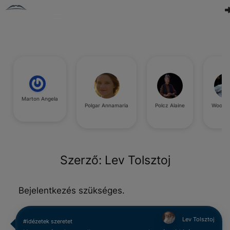
Marton Angela
Polgar Annamaria
Polcz Alaine
Woody 
Szerző:
Lev Tolsztoj
Bejelentkezés szükséges.
Lev Tolsztoj
#idézetek szeretet