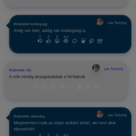
Lev Tolsztoj
#idézetek boldogság
Amíg van élet, addig van boldogság is.
0
0
0
412
Lev Tolsztoj
#idézetek nők
A nők mindig anyagiasabbak a férfiaknál.
0
0
0
412
Lev Tolsztoj
#idézetek vélemény
Megmenteni csak az olyan embert lehet, aki nem akar
elpusztulni.
0
0
0
412