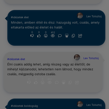
Lev Tolsztoj
#idézetek élet
Minden, amiben éltél és élsz: hazugság volt, csalás, amely
eltakarta előled az életet és halált.
0
0
0
412
Lev Tolsztoj
#idézetek élet
Élni csakis addig lehet, amíg részeg vagy az élettől; de
mihelyt kijózanodol, lehetetlen nem látnod, hogy mindez
csalás, mégpedig ostoba csalás.
0
0
0
412
Lev Tolsztoj
#idézetek boldogság