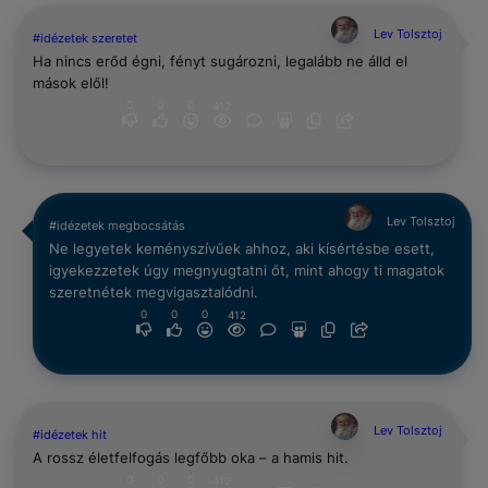
Lev Tolsztoj
#idézetek szeretet
Ha nincs erőd égni, fényt sugározni, legalább ne álld el
mások elől!
0
0
0
412
Lev Tolsztoj
#idézetek megbocsátás
Ne legyetek keményszívűek ahhoz, aki kísértésbe esett,
igyekezzetek úgy megnyugtatni őt, mint ahogy ti magatok
szeretnétek megvigasztalódni.
0
0
0
412
Lev Tolsztoj
#idézetek hit
A rossz életfelfogás legfőbb oka – a hamis hit.
0
0
0
412