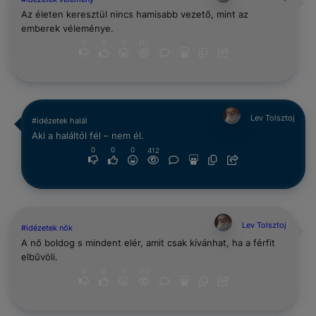
Az életen keresztül nincs hamisabb vezető, mint az
emberek véleménye.
0
0
0
412
Lev Tolsztoj
#idézetek halál
Aki a haláltól fél – nem él.
0
0
0
412
Lev Tolsztoj
#idézetek nők
A nő boldog s mindent elér, amit csak kívánhat, ha a férfit
elbűvöli.
0
0
0
412