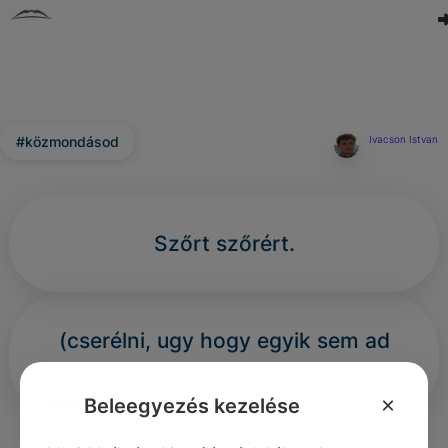
#közmondásod
Ivacson Istvan
Szőrt szőrért.
(cserélni, ugy hogy egyik sem ad
toldást.)
×
Beleegyezés kezelése
0
0
0
318