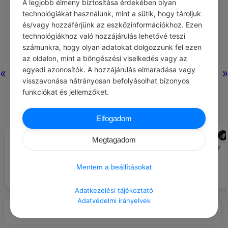
A legjobb élmény biztosítása érdekében olyan
technológiákat használunk, mint a sütik, hogy tároljuk
és/vagy hozzáférjünk az eszközinformációkhoz. Ezen
technológiákhoz való hozzájárulás lehetővé teszi
számunkra, hogy olyan adatokat dolgozzunk fel ezen
az oldalon, mint a böngészési viselkedés vagy az
egyedi azonosítók. A hozzájárulás elmaradása vagy
«
»
visszavonása hátrányosan befolyásolhat bizonyos
funkciókat és jellemzőket.
Elfogadom
CHATGPT
ADMIN
#AJÁNLOTT NAPI
#NAPI SZLOGEN
Megtagadom
JÓCSELEKEDET
Tarts egy rövid online meditációs
Maradj csendben és hagyd, hogy
órát egy beteg számára.
sikered kiáltson.
Mentem a beállításokat
Adatkezelési tájékoztató
Adatvédelmi irányelvek