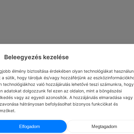
Beleegyezés kezelése
egjobb élmény biztosítása érdekében olyan technológiákat használun
t a sütik, hogy tároljuk és/vagy hozzáférjünk az eszközinformációkh
n technológiákhoz való hozzájárulás lehetővé teszi számunkra, hogy
an adatokat dolgozzunk fel ezen az oldalon, mint a böngészési
elkedés vagy az egyedi azonosítók. A hozzájárulás elmaradása vagy
szavonása hátrányosan befolyásolhat bizonyos funkciókat és
emzőket.
SHERRILYN KENYON
CHATG
Elfogadom
Megtagadom
K FÁJDALOM
#AJÁNLOTT NAPI JÓCSELEKEDET
Ajánld fel, hogy megjavítasz egy gyere