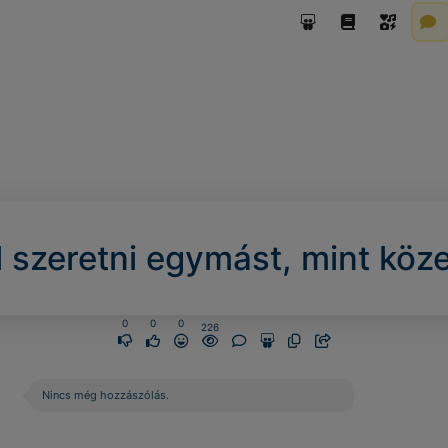
 szeretni egymást, mint köze
0
0
0
226
Nincs még hozzászólás.