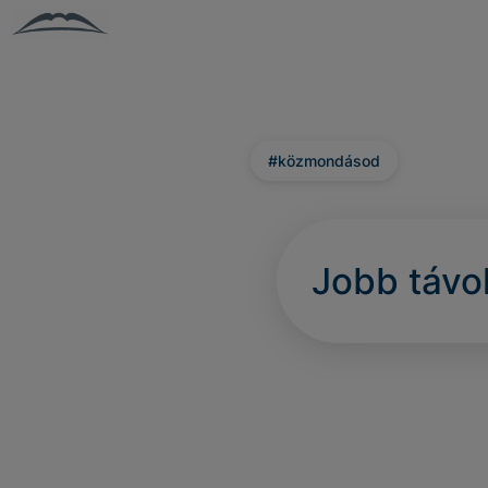
#közmondásod
Jobb távol