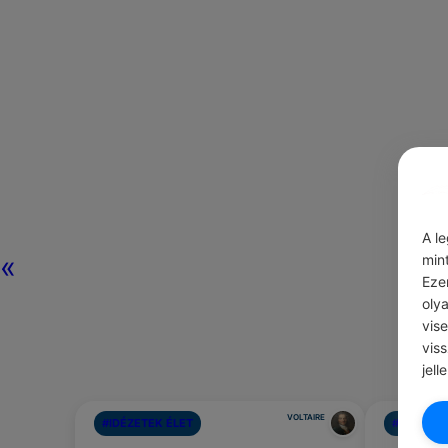
A l
«
min
Eze
oly
vis
vis
jell
VOLTAIRE
#IDÉZETEK ÉLET
#IDÉZETE