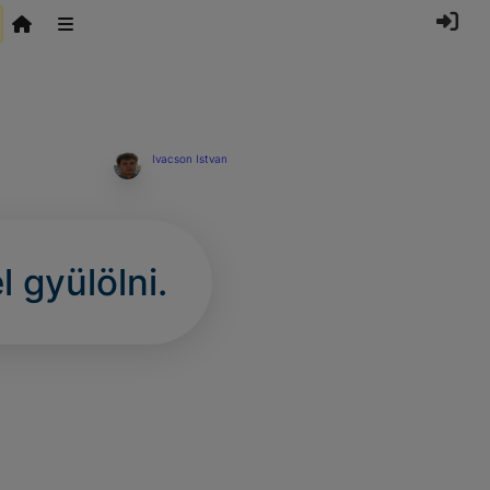
Ivacson Istvan
l gyülölni.