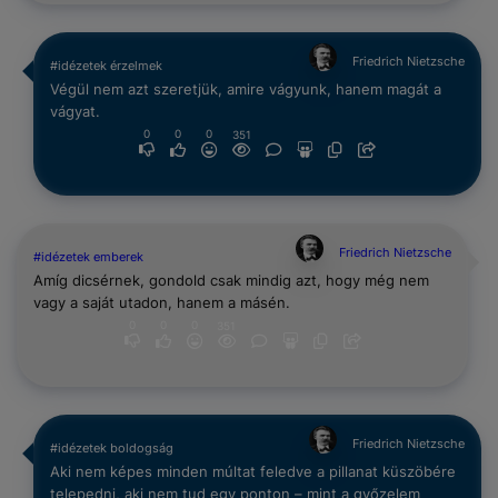
Friedrich Nietzsche
#idézetek érzelmek
Végül nem azt szeretjük, amire vágyunk, hanem magát a
vágyat.
0
0
0
351
Friedrich Nietzsche
#idézetek emberek
Amíg dicsérnek, gondold csak mindig azt, hogy még nem
vagy a saját utadon, hanem a másén.
0
0
0
351
Friedrich Nietzsche
#idézetek boldogság
Aki nem képes minden múltat feledve a pillanat küszöbére
telepedni, aki nem tud egy ponton – mint a győzelem