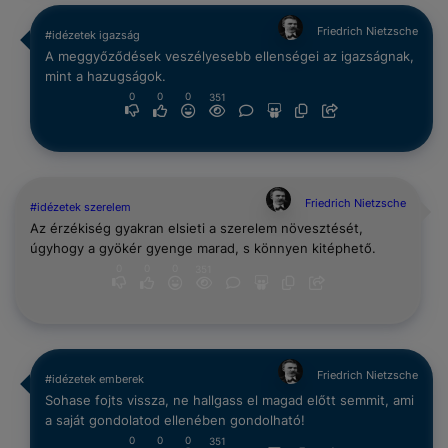
Friedrich Nietzsche
#idézetek igazság
A meggyőződések veszélyesebb ellenségei az igazságnak,
mint a hazugságok.
0
0
0
351
Friedrich Nietzsche
#idézetek szerelem
Az érzékiség gyakran elsieti a szerelem növesztését,
úgyhogy a gyökér gyenge marad, s könnyen kitéphető.
0
0
0
351
Friedrich Nietzsche
#idézetek emberek
Sohase fojts vissza, ne hallgass el magad előtt semmit, ami
a saját gondolatod ellenében gondolható!
0
0
0
351