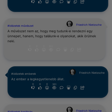
Friedrich Nietzsche
#idézetek művészet
A művészet nem az, hogy meg tudunk-e rendezni egy
ünnepet, hanem, hogy találunk-e olyanokat, akik örülnek
neki.
0
0
0
351
Friedrich Nietzsche
#idézetek emberek
Az ember a legkegyetlenebb állat.
0
0
0
351
Friedrich Nietzsche
#idézetek barátság