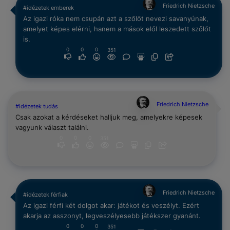
Friedrich Nietzsche
#idézetek emberek
Az igazi róka nem csupán azt a szőlőt nevezi savanyúnak,
amelyet képes elérni, hanem a mások elől leszedett szőlőt
is.
0
0
0
351
Friedrich Nietzsche
#idézetek tudás
Csak azokat a kérdéseket halljuk meg, amelyekre képesek
vagyunk választ találni.
0
0
0
351
Friedrich Nietzsche
#idézetek férfiak
Az igazi férfi két dolgot akar: játékot és veszélyt. Ezért
akarja az asszonyt, legveszélyesebb játékszer gyanánt.
0
0
0
351