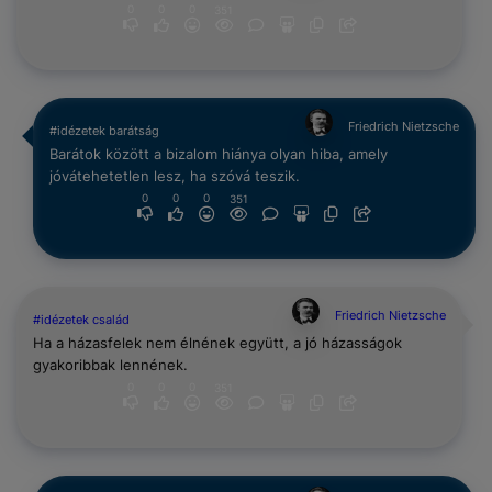
0
0
0
351
Friedrich Nietzsche
#idézetek barátság
Barátok között a bizalom hiánya olyan hiba, amely
jóvátehetetlen lesz, ha szóvá teszik.
0
0
0
351
Friedrich Nietzsche
#idézetek család
Ha a házasfelek nem élnének együtt, a jó házasságok
gyakoribbak lennének.
0
0
0
351