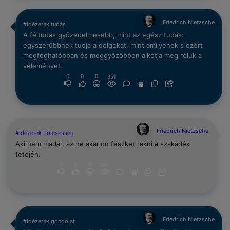
Friedrich Nietzsche
#idézetek tudás
A féltudás győzedelmesebb, mint az egész tudás:
egyszerűbbnek tudja a dolgokat, mint amilyenek s ezért
megfoghatóbban és meggyőzőbben alkotja meg róluk a
véleményét.
0
0
0
351
Friedrich Nietzsche
#idézetek bölcsesség
Aki nem madár, az ne akarjon fészket rakni a szakadék
tetején.
0
0
0
351
Friedrich Nietzsche
#idézetek gondolat