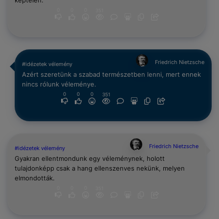
képtelen.
0
0
0
351
Friedrich Nietzsche
#idézetek vélemény
Azért szeretünk a szabad természetben lenni, mert ennek
nincs rólunk véleménye.
0
0
0
351
Friedrich Nietzsche
#idézetek vélemény
Gyakran ellentmondunk egy véleménynek, holott
tulajdonképp csak a hang ellenszenves nekünk, melyen
elmondották.
0
0
0
351