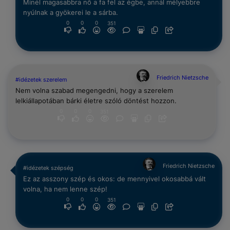
Minél magasabbra nő a fa fel az égbe, annál mélyebbre
nyúlnak a gyökerei le a sárba.
0
0
0
351
Friedrich Nietzsche
#idézetek szerelem
Nem volna szabad megengedni, hogy a szerelem
lelkiállapotában bárki életre szóló döntést hozzon.
0
0
0
351
Friedrich Nietzsche
#idézetek szépség
Ez az asszony szép és okos: de mennyivel okosabbá vált
volna, ha nem lenne szép!
0
0
0
351