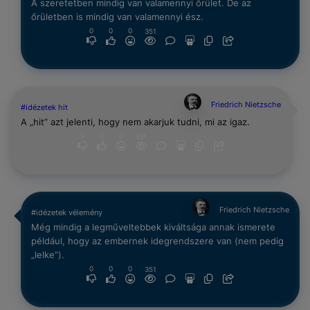
A szeretetben mindig van valamennyi őrület. De az
őrületben is mindig van valamennyi ész.
0
0
0
351
Friedrich Nietzsche
#idézetek hit
A „hit” azt jelenti, hogy nem akarjuk tudni, mi az igaz.
0
0
0
351
Friedrich Nietzsche
#idézetek vélemény
Még mindig a legműveltebbek kiváltsága annak ismerete
például, hogy az embernek idegrendszere van (nem pedig
„lelke”).
0
0
0
351