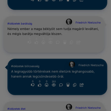
Friedrich Nietzsche
#idézetek barátság
Némely ember a maga béklyóit sem tudja magáról leváltani,
és mégis barátja megváltója lészen.
0
0
0
351
Friedrich Nietzsche
#idézetek bölcsesség
A legnagyobb történések nem életünk leghangosabb,
hanem annak legcsöndesebb órái.
0
0
0
351
Friedrich Nietzsche
#idézetek élet