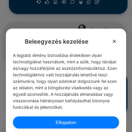
Friedrich Nietzsche
#idézetek igazság
Rosszabb, ha hallgatunk; minden elhallgatott igazság
×
Beleegyezés kezelése
méreggel telik.
0
0
0
351
A legjobb élmény biztosítása érdekében olyan
technológiákat használunk, mint a sütik, hogy tároljuk
és/vagy hozzáférjünk az eszközinformációkhoz. Ezen
technológiákhoz való hozzájárulás lehetővé teszi
Friedrich Nietzsche
számunkra, hogy olyan adatokat dolgozzunk fel ezen
#idézetek érzelmek
Csaljanak meg inkább, mintsem hogy mindétig résen kelljen
az oldalon, mint a böngészési viselkedés vagy az
állanom a csalókkal szemben.
egyedi azonosítók. A hozzájárulás elmaradása vagy
0
0
0
351
visszavonása hátrányosan befolyásolhat bizonyos
funkciókat és jellemzőket.
Elfogadom
Friedrich Nietzsche
#idézetek vélemény