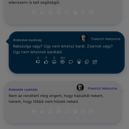
ellenszenv is kell segítségül.
0
0
0
351
Friedrich Nietzsche
#idézetek barátság
Rabszolga vagy? Úgy nem lehetsz barát. Zsarnok vagy?
Úgy nem lehetnek barátaid.
0
0
0
351
Friedrich Nietzsche
#idézetek csalódás
Nem az rendített meg engem, hogy hazudtál nekem,
hanem, hogy többé nem hiszek neked.
0
0
0
351