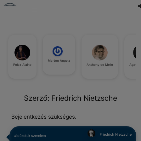
Marton Angela
Polcz Alaine
Anthony de Mello
Agatha 
Szerző:
Friedrich Nietzsche
Bejelentkezés szükséges.
Friedrich Nietzsche
#idézetek szerelem