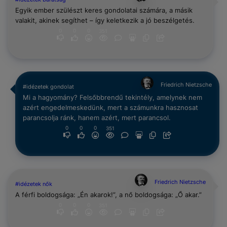
Egyik ember szülészt keres gondolatai számára, a másik
valakit, akinek segíthet – így keletkezik a jó beszélgetés.
0
0
0
351
Friedrich Nietzsche
#idézetek gondolat
Mi a hagyomány? Felsőbbrendű tekintély, amelynek nem
azért engedelmeskedünk, mert a számunkra hasznosat
parancsolja ránk, hanem azért, mert parancsol.
0
0
0
351
Friedrich Nietzsche
#idézetek nők
A férfi boldogsága: „Én akarok!”, a nő boldogsága: „Ő akar.”
0
0
0
351