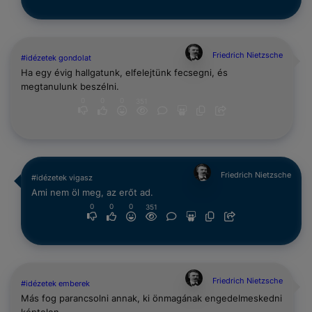
Friedrich Nietzsche
#idézetek gondolat
Ha egy évig hallgatunk, elfelejtünk fecsegni, és
megtanulunk beszélni.
0
0
0
351
Friedrich Nietzsche
#idézetek vigasz
Ami nem öl meg, az erőt ad.
0
0
0
351
Friedrich Nietzsche
#idézetek emberek
Más fog parancsolni annak, ki önmagának engedelmeskedni