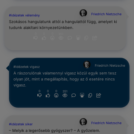
Friedrich Nietzsche
#idézetek vélemény
Szokásos hangulatunk attól a hangulattól függ, amelyet ki
tudunk alakítani környezetünkben.
0
0
0
351
Friedrich Nietzsche
#idézetek vigasz
A rászorulónak valamennyi vigasz közül egyik sem tesz
olyan jót, mint a megállapítás, hogy az ő esetére nincs
vigasz.
0
0
0
351
Friedrich Nietzsche
#idézetek siker
– Melyik a legerősebb gyógyszer? – A győzelem.