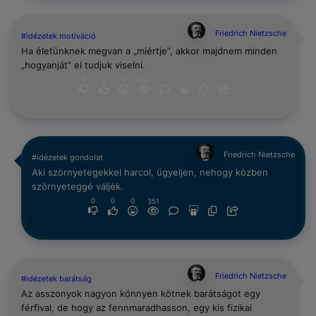
Friedrich Nietzsche
#idézetek motiváció
Ha életünknek megvan a „miértje”, akkor majdnem minden
„hogyanját” el tudjuk viselni.
0
0
0
351
Friedrich Nietzsche
#idézetek gondolat
Aki szörnyetegekkel harcol, ügyeljen, nehogy közben
szörnyeteggé váljék.
0
0
0
351
Friedrich Nietzsche
#idézetek barátság
Az asszonyok nagyon könnyen kötnek barátságot egy
férfival, de hogy az fennmaradhasson, egy kis fizikai