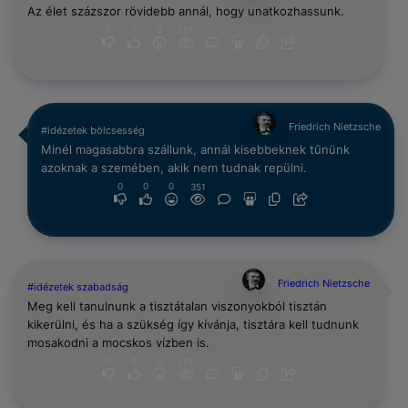
Az élet százszor rövidebb annál, hogy unatkozhassunk.
0
0
0
351
Friedrich Nietzsche
#idézetek bölcsesség
Minél magasabbra szállunk, annál kisebbeknek tűnünk
azoknak a szemében, akik nem tudnak repülni.
0
0
0
351
Friedrich Nietzsche
#idézetek szabadság
Meg kell tanulnunk a tisztátalan viszonyokból tisztán
kikerülni, és ha a szükség így kívánja, tisztára kell tudnunk
mosakodni a mocskos vízben is.
0
0
0
351