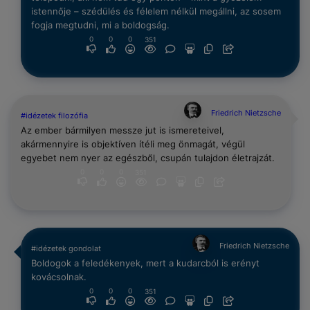
istennője – szédülés és félelem nélkül megállni, az sosem
fogja megtudni, mi a boldogság.
0
0
0
351
Friedrich Nietzsche
#idézetek filozófia
Az ember bármilyen messze jut is ismereteivel,
akármennyire is objektíven ítéli meg önmagát, végül
egyebet nem nyer az egészből, csupán tulajdon életrajzát.
0
0
0
351
Friedrich Nietzsche
#idézetek gondolat
Boldogok a feledékenyek, mert a kudarcból is erényt
kovácsolnak.
0
0
0
351