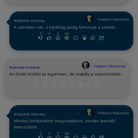
Friedrich Nietzsche
#idézetek barátság
A szerelem vak, a barátság pedig behunyja a szemét.
0
0
0
351
Friedrich Nietzsche
#idézetek emberek
Az őrület kivétel az egyénben, de szabály a csoportokban.
0
0
0
351
Friedrich Nietzsche
#idézetek vélemény
Minden befejezettet megcsodálunk, minden leendőt
lebecsülünk.
0
0
0
351