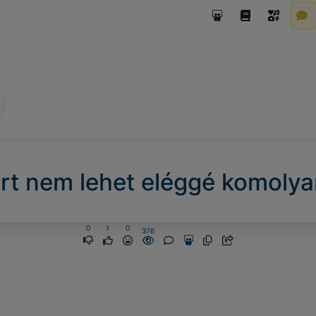
t nem lehet eléggé komolya
0
1
0
376