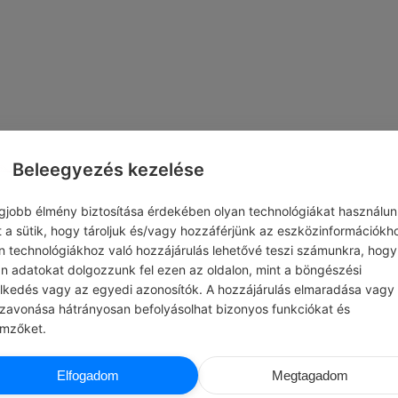
Beleegyezés kezelése
egjobb élmény biztosítása érdekében olyan technológiákat használun
t a sütik, hogy tároljuk és/vagy hozzáférjünk az eszközinformációkh
n technológiákhoz való hozzájárulás lehetővé teszi számunkra, hogy
an adatokat dolgozzunk fel ezen az oldalon, mint a böngészési
elkedés vagy az egyedi azonosítók. A hozzájárulás elmaradása vagy
szavonása hátrányosan befolyásolhat bizonyos funkciókat és
emzőket.
CHATGPT
CHATG
Elfogadom
Megtagadom
P
#JÓ TUDNI
határokat a munkaidőn kívüli e-mail
Jogod van visszaküldeni egy terméket, h