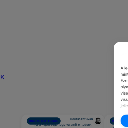
A l
«
min
Eze
oly
vis
vis
jell
RICHARD FEYNMAN
#IDÉZETEK TUDÁS
#NAPI TIP
Az a képesség, hogy valamit el tudunk
Állíts be 