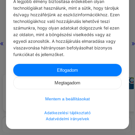
A legjobb élmény biztosítása érdekében olyan
technológiákat használunk, mint a sütik, hogy tároljuk
és/vagy hozzáférjünk az eszközinformációkhoz. Ezen
Nincs még hozzászólás.
technológiákhoz való hozzájárulás lehetővé teszi
számunkra, hogy olyan adatokat dolgozzunk fel ezen
az oldalon, mint a böngészési viselkedés vagy az
egyedi azonosítók. A hozzájárulás elmaradása vagy
«
»
visszavonása hátrányosan befolyásolhat bizonyos
funkciókat és jellemzőket.
Elfogadom
CHATGPT
CHATGPT
#EZT BESZÉLIK…
#AJÁNLOTT NAPI
Megtagadom
JÓCSELEKEDET
A kapcsolatok nem tartanak ki,
Ajándékozz egy pár meleg zoknit
mert senki sem akar igazán
egy beteg barátnak.
törődni a másikkal.
Mentem a beállításokat
Adatkezelési tájékoztató
Adatvédelmi irányelvek