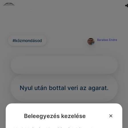
#közmondásod
Barabas Endre
Nyul után bottal veri az agarat.
×
Beleegyezés kezelése
0
1
0
301