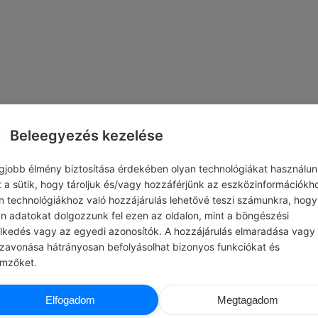
Beleegyezés kezelése
egjobb élmény biztosítása érdekében olyan technológiákat használun
t a sütik, hogy tároljuk és/vagy hozzáférjünk az eszközinformációkh
n technológiákhoz való hozzájárulás lehetővé teszi számunkra, hogy
an adatokat dolgozzunk fel ezen az oldalon, mint a böngészési
elkedés vagy az egyedi azonosítók. A hozzájárulás elmaradása vagy
szavonása hátrányosan befolyásolhat bizonyos funkciókat és
emzőket.
CHATGPT
MÓRA FERE
Elfogadom
Megtagadom
P
#IDÉZETEK EMBEREK
oda a hangnemedre, mert az sokat