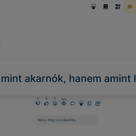
mint akarnók, hanem amint l
0
0
0
325
Nincs még hozzászólás.