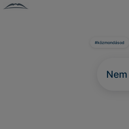
#közmondásod
Nem 