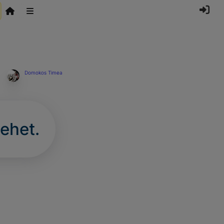
Domokos Timea
ehet.