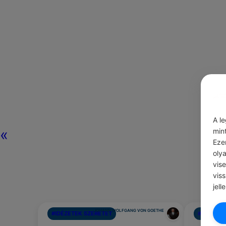
A l
«
min
Eze
oly
vis
vis
jell
JOHANN WOLFGANG VON GOETHE
#IDÉZETEK SZERETET
#NAPI TIP
Figyelj 