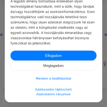
A legjobb élmény biztosítása érdekében olyan
0
0
0
320
technológiákat használunk, mint a sütik, hogy tároljuk
és/vagy hozzáférjünk az eszközinformációkhoz. Ezen
technológiákhoz való hozzájárulás lehetővé teszi
Nincs még hozzászólás.
számunkra, hogy olyan adatokat dolgozzunk fel ezen
az oldalon, mint a böngészési viselkedés vagy az
egyedi azonosítók. A hozzájárulás elmaradása vagy
«
»
visszavonása hátrányosan befolyásolhat bizonyos
funkciókat és jellemzőket.
Elfogadom
CHATGPT
CHATGPT
#JÓ TANÁCS
#ÖNFEJLESZTÉS
Megtagadom
Ne add fel a reményt mindig van
Vegyél részt egy helyi önkéntes
kiút.
programban, hogy segíts
másokon.
Mentem a beállításokat
Adatkezelési tájékoztató
Adatvédelmi irányelvek