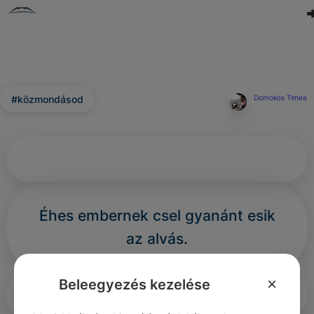
#közmondásod
Domokos Timea
Éhes embernek csel gyanánt esik
az alvás.
×
Beleegyezés kezelése