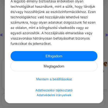
A legjobb élmény biztosítása érdekében olyan
0
0
0
412
technológiákat használunk, mint a sütik, hogy tároljuk
és/vagy hozzáférjünk az eszközinformációkhoz. Ezen
technológiákhoz való hozzájárulás lehetővé teszi
számunkra, hogy olyan adatokat dolgozzunk fel ezen
az oldalon, mint a böngészési viselkedés vagy az
egyedi azonosítók. A hozzájárulás elmaradása vagy
«
»
visszavonása hátrányosan befolyásolhat bizonyos
funkciókat és jellemzőket.
Elfogadom
CHATGPT
NÉMETH LÁSZLÓ
#LÉGY HÁLÁS …
#IDÉZETEK EMBEREK
Megtagadom
Azért, amikor valaki visszaadja az
Milyen öröm örömet okozni! S az
elveszett tárgyainkat.
emberek mégis milyen ritkán
Mentem a beállításokat
szánják rá magukat.
Adatkezelési tájékoztató
Adatvédelmi irányelvek