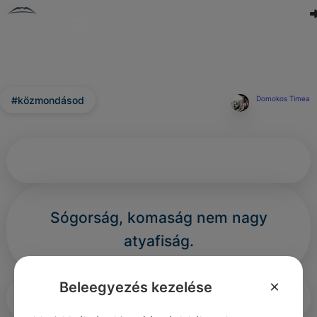
#közmondásod
Domokos Timea
Sógorság, komaság nem nagy
atyafiság.
×
Beleegyezés kezelése