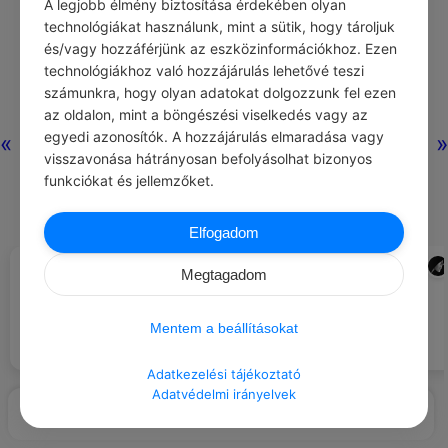
A legjobb élmény biztosítása érdekében olyan
technológiákat használunk, mint a sütik, hogy tároljuk
és/vagy hozzáférjünk az eszközinformációkhoz. Ezen
technológiákhoz való hozzájárulás lehetővé teszi
számunkra, hogy olyan adatokat dolgozzunk fel ezen
az oldalon, mint a böngészési viselkedés vagy az
egyedi azonosítók. A hozzájárulás elmaradása vagy
«
»
visszavonása hátrányosan befolyásolhat bizonyos
funkciókat és jellemzőket.
Elfogadom
FRANK HERBERT
ADMIN
#IDÉZETEK GONDOLAT
#LÉGY HÁLÁS …
Megtagadom
Mézédes a világ, ha elég
méhecske gyűjtöget az
egy nyárias, meleg téli napért.
Mentem a beállításokat
embernek!
Adatkezelési tájékoztató
Adatvédelmi irányelvek