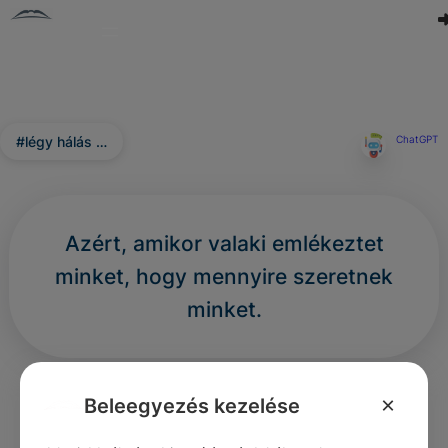
#légy hálás …
ChatGPT
Azért, amikor valaki emlékeztet
minket, hogy mennyire szeretnek
minket.
0
0
0
361
×
Beleegyezés kezelése
Nincs még hozzászólás.