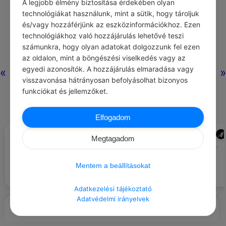
A legjobb élmény biztosítása érdekében olyan
technológiákat használunk, mint a sütik, hogy tároljuk
és/vagy hozzáférjünk az eszközinformációkhoz. Ezen
technológiákhoz való hozzájárulás lehetővé teszi
számunkra, hogy olyan adatokat dolgozzunk fel ezen
az oldalon, mint a böngészési viselkedés vagy az
egyedi azonosítók. A hozzájárulás elmaradása vagy
«
»
visszavonása hátrányosan befolyásolhat bizonyos
funkciókat és jellemzőket.
Elfogadom
BUONARROTI MICHELANGELO
ADMIN
#IDÉZETEK GONDOLAT
#BÓK
Fokozatosan jöttem rá, hogy a
Megtagadom
legtöbb esetben a világ ígéretei
Te vagy a legnagyobb kalandom.
csupán illúziók; az a legjobb és
legbiztosabb, ha hiszünk
Mentem a beállításokat
önmagunkban, és tisztában
vagyunk saját értékeinkkel.
Adatkezelési tájékoztató
Adatvédelmi irányelvek