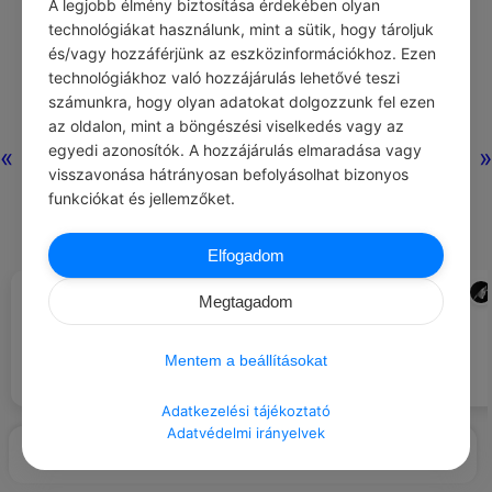
A legjobb élmény biztosítása érdekében olyan
technológiákat használunk, mint a sütik, hogy tároljuk
és/vagy hozzáférjünk az eszközinformációkhoz. Ezen
technológiákhoz való hozzájárulás lehetővé teszi
számunkra, hogy olyan adatokat dolgozzunk fel ezen
az oldalon, mint a böngészési viselkedés vagy az
egyedi azonosítók. A hozzájárulás elmaradása vagy
«
»
visszavonása hátrányosan befolyásolhat bizonyos
funkciókat és jellemzőket.
Elfogadom
MIKSZÁTH KÁLMÁN
ADMIN
#IDÉZETEK TISZTELET
#JÓ TANÁCS
Megtagadom
Semmi, még a pénz se fogy oly
villámgyorsan, mint a tisztelet és
Etess galambokat, kacsákat.
tekintély, ha egyszer az ember
Mentem a beállításokat
költeni kezd belőle.
Adatkezelési tájékoztató
Adatvédelmi irányelvek