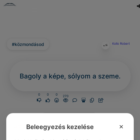
#közmondásod
Kollo Robert
Bagoly a képe, sólyom a szeme.
0
0
0
270
Nincs még hozzászólás.
×
Beleegyezés kezelése