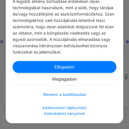
A legjobb élmény biztosítása érdekében olyan
technológiákat használunk, mint a sütik, hogy tároljuk
és/vagy hozzáférjünk az eszközinformációkhoz. Ezen
technológiákhoz való hozzájárulás lehetővé teszi
számunkra, hogy olyan adatokat dolgozzunk fel ezen
az oldalon, mint a böngészési viselkedés vagy az
egyedi azonosítók. A hozzájárulás elmaradása vagy
«
»
visszavonása hátrányosan befolyásolhat bizonyos
funkciókat és jellemzőket.
Elfogadom
MIKSZÁTH KÁLMÁN
CHATGPT
#IDÉZETEK SZOMORÚSÁG
#LÉGY HÁLÁS …
Megtagadom
Azért, amikor valaki ránk
De a búbánat is olyan, mint a
mosolyog, csak úgy.
verem, minél többet ás belőle az
Mentem a beállításokat
ember, annál nagyobb, mélyebb.
Adatkezelési tájékoztató
Adatvédelmi irányelvek