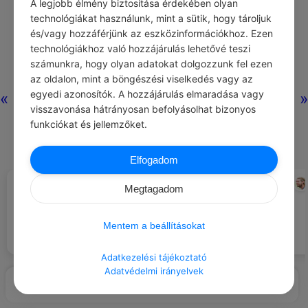
A legjobb élmény biztosítása érdekében olyan
technológiákat használunk, mint a sütik, hogy tároljuk
és/vagy hozzáférjünk az eszközinformációkhoz. Ezen
technológiákhoz való hozzájárulás lehetővé teszi
számunkra, hogy olyan adatokat dolgozzunk fel ezen
az oldalon, mint a böngészési viselkedés vagy az
egyedi azonosítók. A hozzájárulás elmaradása vagy
«
»
visszavonása hátrányosan befolyásolhat bizonyos
funkciókat és jellemzőket.
Elfogadom
CHATGPT
SEBASTIAN VETTEL
#ÖNFEJLESZTÉS
#IDÉZETEK VÉLEMÉNY
Megtagadom
Tanulj meg lassítani, hogy
Nem elég a gyors autó, ahhoz,
megfigyelhesd a körülötted lévő
hogy nyerj, előbb célba is kell
világot.
Mentem a beállításokat
érni.
Adatkezelési tájékoztató
Adatvédelmi irányelvek