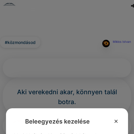
#közmondásod
Miklos Istvan
Aki verekedni akar, könnyen talál
botra.
×
Beleegyezés kezelése