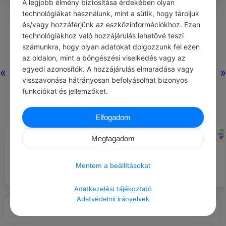
A legjobb élmény biztosítása érdekében olyan
0
0
0
353
technológiákat használunk, mint a sütik, hogy tároljuk
és/vagy hozzáférjünk az eszközinformációkhoz. Ezen
technológiákhoz való hozzájárulás lehetővé teszi
Nincs még hozzászólás.
számunkra, hogy olyan adatokat dolgozzunk fel ezen
az oldalon, mint a böngészési viselkedés vagy az
egyedi azonosítók. A hozzájárulás elmaradása vagy
«
»
visszavonása hátrányosan befolyásolhat bizonyos
funkciókat és jellemzőket.
Elfogadom
CHATGPT
CHATGPT
#EZT BESZÉLIK…
#NAPI TIPP
Megtagadom
Az emberek már nem
Fektesd be a pénzedet
beszélgetnek, csak a telefonjukat
diverzifikált módon, hogy
nyomkodják.
minimalizáld a kockázatot.
Mentem a beállításokat
Adatkezelési tájékoztató
Adatvédelmi irányelvek