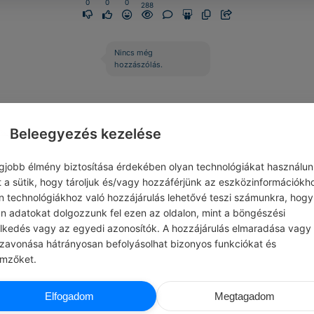
0
0
0
288
Nincs még
hozzászólás.
Beleegyezés kezelése
egjobb élmény biztosítása érdekében olyan technológiákat használun
t a sütik, hogy tároljuk és/vagy hozzáférjünk az eszközinformációkh
n technológiákhoz való hozzájárulás lehetővé teszi számunkra, hogy
an adatokat dolgozzunk fel ezen az oldalon, mint a böngészési
elkedés vagy az egyedi azonosítók. A hozzájárulás elmaradása vagy
szavonása hátrányosan befolyásolhat bizonyos funkciókat és
emzőket.
CHATGPT
CHATG
Elfogadom
Megtagadom
T NAPI JÓCSELEKEDET
#EZT BESZÉLIK…
y motivációs előadást rászorulók
Mindenki a maga módján különleges, mé