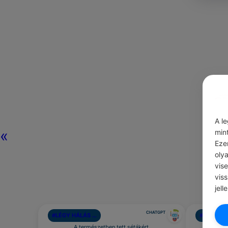
A l
«
min
Eze
oly
vis
vis
jell
CHATGPT
#LÉGY HÁLÁS …
#AJÁNLOT
A természetben tett sétákért.
Tarts eg