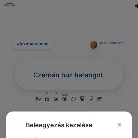
#közmondásod
Ildiko Madarasz
Czérnán huz harangot.
0
0
0
325
Nincs még
hozzászólás.
×
Beleegyezés kezelése