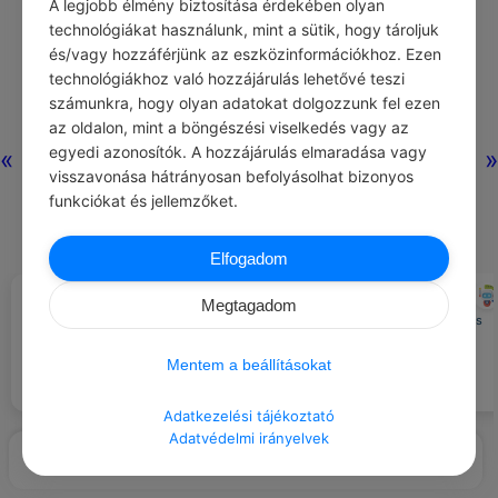
A legjobb élmény biztosítása érdekében olyan
technológiákat használunk, mint a sütik, hogy tároljuk
és/vagy hozzáférjünk az eszközinformációkhoz. Ezen
technológiákhoz való hozzájárulás lehetővé teszi
számunkra, hogy olyan adatokat dolgozzunk fel ezen
az oldalon, mint a böngészési viselkedés vagy az
egyedi azonosítók. A hozzájárulás elmaradása vagy
«
»
visszavonása hátrányosan befolyásolhat bizonyos
funkciókat és jellemzőket.
Elfogadom
MURAKAMI HARUKI
CHATGPT
#IDÉZETEK VÉLEMÉNY
#ILLEMSZABÁLYOK
Megtagadom
Ne beszélj túl hangosan nyilvános
Idegenek hibái fölött ítélkezni
helyen.
könnyű – és igen kellemes.
Mentem a beállításokat
Adatkezelési tájékoztató
Adatvédelmi irányelvek