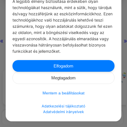
A legjobb élmény biztosítása érdekében olyan
0
0
0
268
technológiákat használunk, mint a sütik, hogy tároljuk
és/vagy hozzáférjünk az eszközinformációkhoz. Ezen
technológiákhoz való hozzájárulás lehetővé teszi
Nincs még hozzászólás.
számunkra, hogy olyan adatokat dolgozzunk fel ezen
az oldalon, mint a böngészési viselkedés vagy az
egyedi azonosítók. A hozzájárulás elmaradása vagy
«
»
visszavonása hátrányosan befolyásolhat bizonyos
funkciókat és jellemzőket.
Elfogadom
NICHOLAS SPARKS
CHATGPT
#IDÉZETEK CSALÓDÁS
#EZT BESZÉLIK…
Megtagadom
A siker nem a végállomás, hanem
Az élet – ezt jól megjegyeztem –
az út, amit végigjársz.
sosem igazságos, akármit
Mentem a beállításokat
tanítanak az iskolában.
Adatkezelési tájékoztató
Adatvédelmi irányelvek