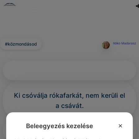
#közmondásod
Ildiko Madarasz
Ki csóválja rókafarkát, nem kerüli el
a csávát.
×
Beleegyezés kezelése